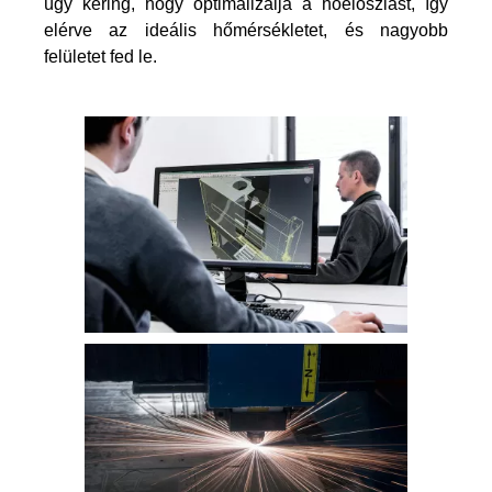
úgy kering, hogy optimalizálja a hőeloszlást, így
elérve az ideális hőmérsékletet, és nagyobb
felületet fed le.