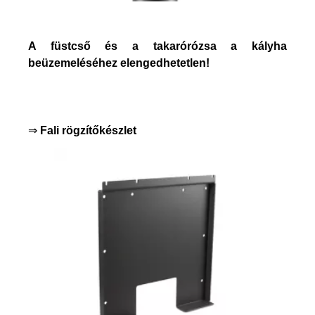
A füstcső és a takarórózsa a kályha
beüzemeléséhez elengedhetetlen!
⇒
Fali rögzítőkészlet