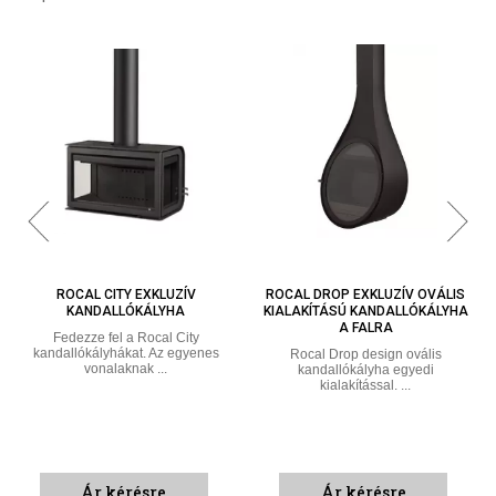
ROCAL DROP EXKLUZÍV OVÁLIS
ROCAL D-7 EXKLUZÍV
KIALAKÍTÁSÚ KANDALLÓKÁLYHA
KANDALLÓKÁLYHA ACÉLBÓL
A FALRA
Fedezze fel a Rocal D-7-et, amely
kategóriájának egyik
Rocal Drop design ovális
legnépszerűbb ...
kandallókályha egyedi
kialakítással. ...
Ár kérésre
Ár kérésre