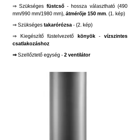
⇒ Szükséges
füstcső
- hossza választható (490
mm/990 mm/1980 mm),
átmérője
150 mm
. (1. kép)
⇒ Szükséges
takarórózsa
- (2. kép)
⇒ Kiegészítő füstelvezető
könyök
-
vízszintes
csatlakozáshoz
⇒
Szellőztető egység -
2 ventilátor