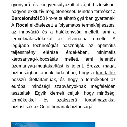
gyönyörű és kiegyensúlyozott dizájnt biztosítson,
nagyon exkluzív megjelenéssel. Minden terméket a
Barcelonától
50 km-re található gyárban gyártanak.
A
Rocal
elkötelezett a folyamatos termékfejlesztés,
az innováció és a hatékonyság mellett, ami a
termékválasztékukat az élvonalba emelte. A
legújabb technológiát használják az optimális
teljesítmény elérése érdekében, minimális
károsanyag-kibocsátás mellett, ami jelentős
üzemanyag-megtakarítást is jelent. Érezze magát
biztonságban annak tudatában, hogy a
kandallók
hosszú élettartamúak, és hogy a termékeket az
európai minőségi szabványoknak megfelelően
tesztelték. Egyik kiemelt céljuk, hogy minőségi
termékekkel és szakszerű forgalmazókkal
biztosítsák az Ön otthonának biztonságát.