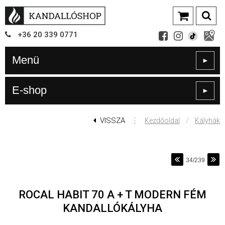
+36
20
339
0771
Menü
►
E-shop
►
VISSZA
⋮
/
Kezdőoldal
Kályhák
34/239
ROCAL HABIT 70 A + T MODERN FÉM
KANDALLÓKÁLYHA