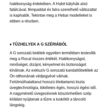
hatékonyság érdekében. A Habit kályhák alsó
fatálcával, fémpaddal és falra szerelhető változattal
is kaphatók. Tekintse meg a Hebar modelleket is
ebben a részben.
♦
TŰZHELYEK A G SZÉRIÁBÓL
A G sorozatú betétek egyetlen termékben testesítik
meg a Rocal összes értékét. Hatékonyságot,
minőséget, dizájnt, kényelmet és biztonságot
kínálnak. Az exkluzív G sorozatú kandallóbetétek az
Ön otthonának védjegyévé válnak.
Felülmúlhatatlanul hosszú élettartamú tiszta
üvegtechnológia, tökéletes égés, hosszú égési idő.
A nagyméretű üvegezésnek köszönhetően szép
kilátást nyújtanak a tűzre a tuskótól a táncoló
lángokig.