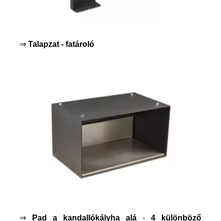
⇒
Talapzat - fatároló
⇒
Pad a kandallókályha alá
-
4 különböző