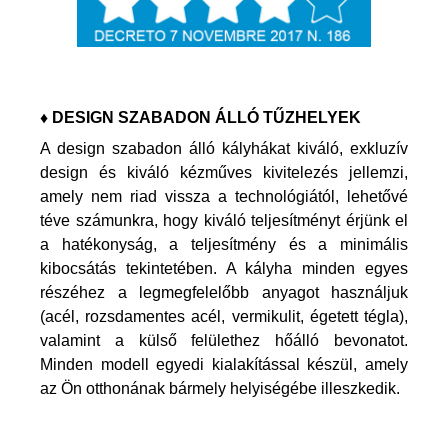
♦ DESIGN SZABADON ÁLLÓ TŰZHELYEK
A design szabadon álló kályhákat kiváló, exkluzív
design és kiváló kézműves kivitelezés jellemzi,
amely nem riad vissza a technológiától, lehetővé
téve számunkra, hogy kiváló teljesítményt érjünk el
a hatékonyság, a teljesítmény és a minimális
kibocsátás tekintetében. A kályha minden egyes
részéhez a legmegfelelőbb anyagot használjuk
(acél, rozsdamentes acél, vermikulit, égetett tégla),
valamint a külső felülethez hőálló bevonatot.
Minden modell egyedi kialakítással készül, amely
az Ön otthonának bármely helyiségébe illeszkedik.