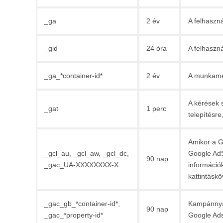
_ga
2 év
A felhaszn
_gid
24 óra
A felhaszn
_ga_*container-id*
2 év
A munkamen
A kérések 
_gat
1 perc
telepítésr
Amikor a G
_gcl_au, _gcl_aw, _gcl_dc,
Google AdSe
90 nap
_gac_UA-XXXXXXXX-X
információ
kattintásk
_gac_gb_*container-id*,
Kampánnyal
90 nap
_gac_*property-id*
Google Ads 