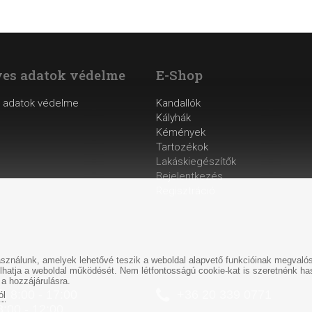
es adatok védelme
E-Shop
 adatok védelme
Kandallók
Kályhák
Kémények
Tartozékok
Lakáskiegészítők
Bejelentkezés
Regisztráció
ználunk, amelyek lehetővé teszik a weboldal alapvető funkcióinak megvalósí
ásolhatja a weboldal működését. Nem létfontosságú cookie-kat is szeretnénk 
 a hozzájárulásra.
: 8:00 - 17:00
+
36 20 339 0771
ól
8:00 - 12:00