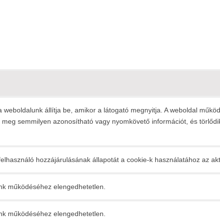
 a weboldalunk állítja be, amikor a látogató megnyitja. A weboldal műk
t meg semmilyen azonosítható vagy nyomkövető információt, és törlődik
felhasználó hozzájárulásának állapotát a cookie-k használatához az akt
nk működéséhez elengedhetetlen.
nk működéséhez elengedhetetlen.