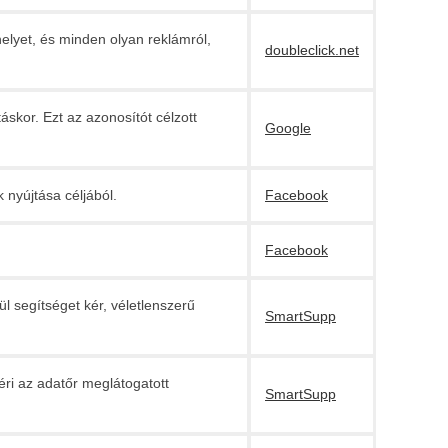
helyet, és minden olyan reklámról,
doubleclick.net
áskor. Ezt az azonosítót célzott
Google
 nyújtása céljából.
Facebook
Facebook
l segítséget kér, véletlenszerű
SmartSupp
éri az adatőr meglátogatott
SmartSupp