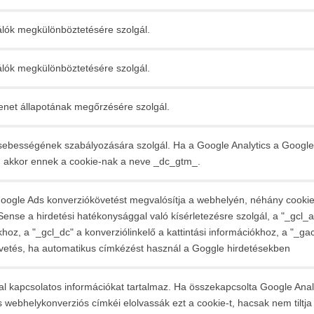
álók megkülönböztetésére szolgál.
álók megkülönböztetésére szolgál.
et állapotának megőrzésére szolgál.
sebességének szabályozására szolgál. Ha a Google Analytics a Google
e, akkor ennek a cookie-nak a neve _dc_gtm_
.
oogle Ads konverziókövetést megvalósítja a webhelyén, néhány cookie k
nse a hirdetési hatékonysággal való kísérletezésre szolgál, a "_gcl_aw
khoz, a "_gcl_dc" a konverziólinkelő a kattintási információkhoz, a "
övetés, ha automatikus címkézést használ a Goggle hirdetésekben
 kapcsolatos információkat tartalmaz. Ha összekapcsolta Google Analyt
webhelykonverziós címkéi elolvassák ezt a cookie-t, hacsak nem tiltja 