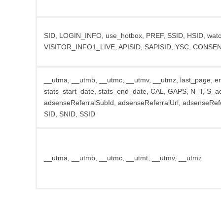
SID, LOGIN_INFO, use_hotbox, PREF, SSID, HSID, watch
VISITOR_INFO1_LIVE, APISID, SAPISID, YSC, CONSEN
__utma, __utmb, __utmc, __utmv, __utmz, last_page, e
stats_start_date, stats_end_date, CAL, GAPS, N_T, S_a
adsenseReferralSubId, adsenseReferralUrl, adsenseRefe
SID, SNID, SSID
__utma, __utmb, __utmc, __utmt, __utmv, __utmz