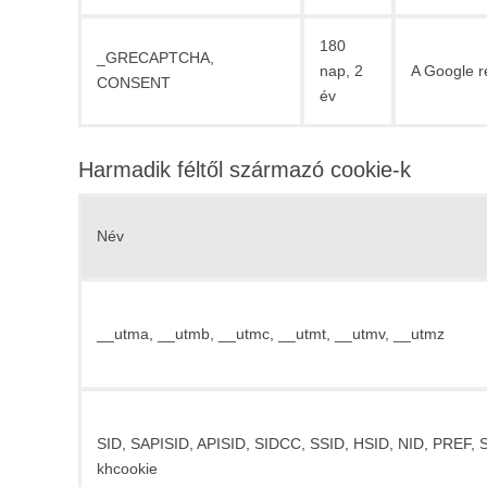
180
_GRECAPTCHA,
nap, 2
A Google r
CONSENT
év
Harmadik féltől származó cookie-k
Név
__utma, __utmb, __utmc, __utmt, __utmv, __utmz
SID, SAPISID, APISID, SIDCC, SSID, HSID, NID, PREF, 
khcookie