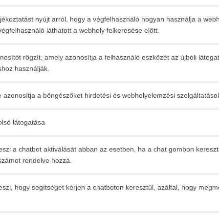
ájékoztatást nyújt arról, hogy a végfelhasználó hogyan használja a web
égfelhasználó láthatott a webhely felkeresése előtt.
osítót rögzít, amely azonosítja a felhasználó eszközét az újbóli látogat
hoz használják.
e azonosítja a böngészőket hirdetési és webhelyelemzési szolgáltatások
olsó látogatása
eszi a chatbot aktiválását abban az esetben, ha a chat gombon keresztü
számot rendelve hozzá.
eszi, hogy segítséget kérjen a chatboton keresztül, azáltal, hogy megm