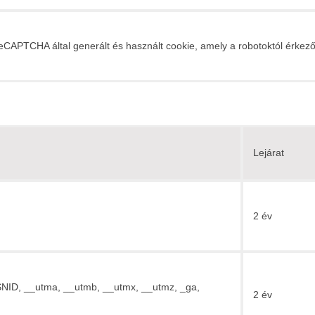
eCAPTCHA által generált és használt cookie, amely a robotoktól érkező
Lejárat
2 év
SNID, __utma, __utmb, __utmx, __utmz, _ga,
2 év