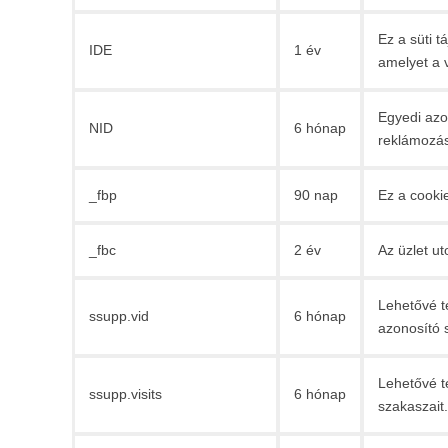
Ez a süti t
IDE
1 év
amelyet a v
Egyedi azon
NID
6 hónap
reklámozás
_fbp
90 nap
Ez a cooki
_fbc
2 év
Az üzlet ut
Lehetővé t
ssupp.vid
6 hónap
azonosító 
Lehetővé t
ssupp.visits
6 hónap
szakaszait.