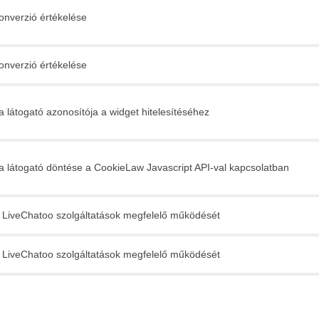
onverzió értékelése
onverzió értékelése
a látogató azonosítója a widget hitelesítéséhez
a látogató döntése a CookieLaw Javascript API-val kapcsolatban
 a LiveChatoo szolgáltatások megfelelő működését
 a LiveChatoo szolgáltatások megfelelő működését