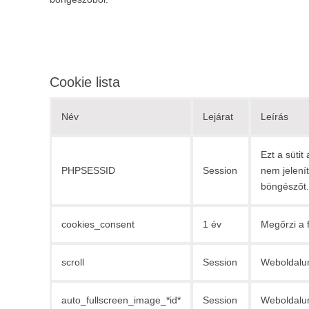
Cookie lista
Név
Lejárat
Leírás
Ezt a sütit
PHPSESSID
Session
nem jelení
böngészőt.
cookies_consent
1 év
Megőrzi a 
scroll
Session
Weboldalu
auto_fullscreen_image_*id*
Session
Weboldalu