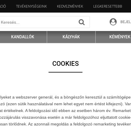
ÁCIÓ
TEVÉKENYSÉGEINK
KEDVEZMÉNYEK
LEGKERESETTEBB
BEJE
KANDALLÓK
KÁLYHÁK
KÉMÉNYEK
COOKIES
lyeket a webszerver generál, és a böngészőn keresztül a számítógépen
 (ezen sütik használatával nem lehet egyet nem értést kifejezni). Va
értékelnek. A feldolgozási idő ebben az esetben három év. Remarketin
t hozzájárulás visszavonása esetén a már feldolgozóhoz eljuttatott cooki
ikusan törlődnek. Az azonnali megoldás a feldolgozó remarketing tevé