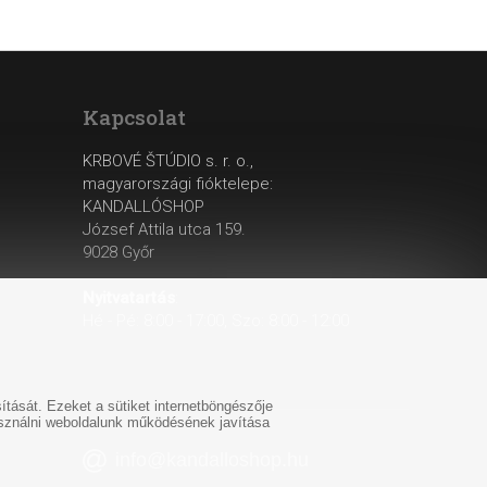
Kapcsolat
KRBOVÉ ŠTÚDIO s. r. o.,
magyarországi fióktelepe:
KANDALLÓSHOP
József Attila utca 159.
9028 Győr
Nyitvatartás
:
Hé - Pé: 8:00 - 17:00, Szo: 8:00 - 12:00
tását. Ezeket a sütiket internetböngészője
használni weboldalunk működésének javítása
info@kandalloshop.hu