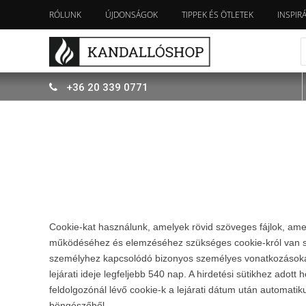
RÓLUNK
ÚJDONSÁGOK
TIPPEK ÉS ÖTLETEK
INSPIR
+36
20
339
0771
Cookie-kat használunk, amelyek rövid szöveges fájlok, ame
működéséhez és elemzéséhez szükséges cookie-król van szó
személyhez kapcsolódó bizonyos személyes vonatkozásokat 
lejárati ideje legfeljebb 540 nap. A hirdetési sütikhez adot
feldolgozónál lévő cookie-k a lejárati dátum után automat
böngészőből.