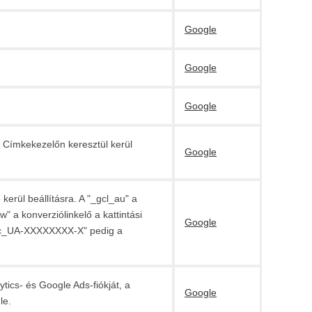
Google
Google
Google
 Címkekezelőn keresztül kerül
Google
erül beállításra. A "_gcl_au" a
" a konverziólinkelő a kattintási
Google
_gac_UA-XXXXXXXX-X" pedig a
ics- és Google Ads-fiókját, a
Google
le.