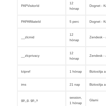
12
PAPVisitorId
Dognet - K
hónap
PAPAffiliateId
5 perc
Dognet - K
12
__zlcmid
Zendesk - 
hónap
12
__zlcprivacy
Zendesk - 
hónap
lctpref
1 hónap
Biztosítja
ims
21 nap
Biztosítja
session,
gp_g, gp_s
Glami
1 hónap