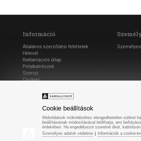
Információ
Személy
Általános szerződési feltételek
Személyes
Hírlevél
Reklamációs űrlap
Pótalkatrészek
Szervíz
Cookies
Cookie beállítások
Weboldalunk működéséhez elengedhetetlen sütiket has
beállításainak módosításával letilthatja, ami befoly
érdekében. Ha engedélyezni szeretné őket, kattintson
Hé-Pé
Személyes adatok védelme
Információk a cookie-kr
|
Szo: 