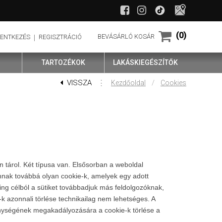
(0)
BEVÁSÁRLÓ KOSÁR
LENTKEZÉS
REGISZTRÁCIÓ
TARTOZÉKOK
LAKÁSKIEGÉSZÍTŐK
VISSZA
⋮
/
Kezdőoldal
Cookies
 tárol. Két típusa van. Elsősorban a weboldal
nnak továbbá olyan cookie-k, amelyek egy adott
g célból a sütiket továbbadjuk más feldolgozóknak,
e-k azonnali törlése technikailag nem lehetséges. A
kenységének megakadályozására a cookie-k törlése a