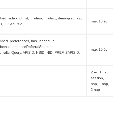
ed_video_id_list, __utma, __utmz, demographics,
max 10 év
T, __Secure-*
mbed_preferences, has_logged_in,
dsense, adsenseReferralSourceId,
max 10 év
rralUrlQuery, APISID, HSID, NID, PREF, SAPISID,
2 év, 1 nap,
session, 1
nap, 1 nap,
2 nap