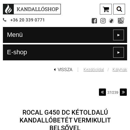
+36
20
339
0771
Menü
►
E-shop
►
VISSZA
⋮
/
Kezdőoldal
Kályhák
37/239
ROCAL G450 DC KÉTOLDALÚ
KANDALLÓBETÉT VERMIKULIT
BELSŐVEL