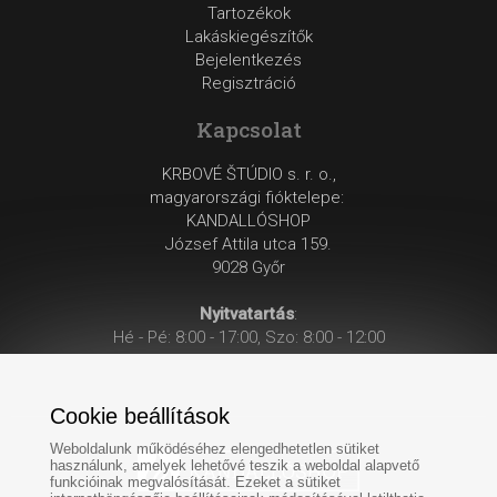
Tartozékok
Lakáskiegészítők
Bejelentkezés
Regisztráció
Kapcsolat
KRBOVÉ ŠTÚDIO s. r. o.,
magyarországi fióktelepe:
KANDALLÓSHOP
József Attila utca 159.
9028 Győr
Nyitvatartás
:
Hé - Pé: 8:00 - 17:00, Szo: 8:00 - 12:00
Cookie beállítások
Weboldalunk működéséhez elengedhetetlen sütiket
használunk, amelyek lehetővé teszik a weboldal alapvető
funkcióinak megvalósítását. Ezeket a sütiket