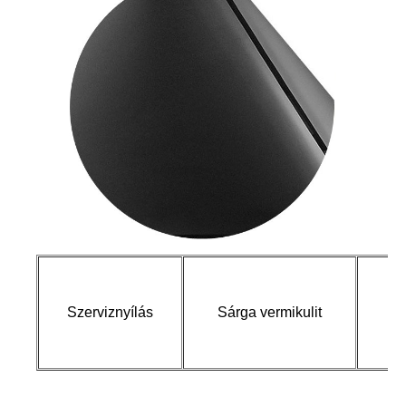
Ro
Szerviznyílás
Sárga vermikulit
ké