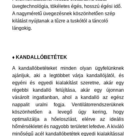
üvegtechnológia, tökéletes égés, hosszú égési idő.
A nagyméretű üvegezésnek köszönhetően szép
kilátást nyújtanak a tűzre a tuskótól a táncoló
lángokig.
♦ KANDALLÓBETÉTEK
A kandallóbetéteket minden olyan ügyfelünknek
ajánljuk, aki a legtöbbet várja kandallójától, és
egyéni és egyedi kialakítást szeretne, akár egy
régebbi kandalló felújítása, akár egy újonnan
vásárolt ingatlanban, ahol a kandalló az egész
nappalit uralni fogja. Ventilátorrendszerüknek
köszönhetően a levegő úgy kering, hogy
optimalizálja a hőeloszlást, elérve az ideális
hőmérsékletet és nagyobb területet lefedve. A kiváló
minőségű acél kandallóbetétek egyedi kialakítással