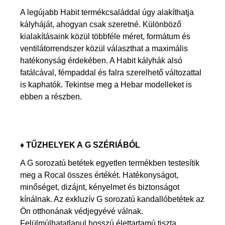
A legújabb Habit termékcsaláddal úgy alakíthatja
kályháját, ahogyan csak szeretné. Különböző
kialakításaink közül többféle méret, formátum és
ventilátorrendszer közül választhat a maximális
hatékonyság érdekében. A Habit kályhák alsó
fatálcával, fémpaddal és falra szerelhető változattal
is kaphatók. Tekintse meg a Hebar modelleket is
ebben a részben.
♦
TŰZHELYEK A G SZÉRIÁBÓL
A G sorozatú betétek egyetlen termékben testesítik
meg a Rocal összes értékét. Hatékonyságot,
minőséget, dizájnt, kényelmet és biztonságot
kínálnak. Az exkluzív G sorozatú kandallóbetétek az
Ön otthonának védjegyévé válnak.
Felülmúlhatatlanul hosszú élettartamú tiszta