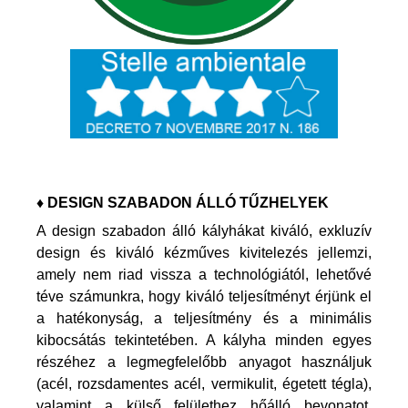
♦ DESIGN SZABADON ÁLLÓ TŰZHELYEK
A design szabadon álló kályhákat kiváló, exkluzív
design és kiváló kézműves kivitelezés jellemzi,
amely nem riad vissza a technológiától, lehetővé
téve számunkra, hogy kiváló teljesítményt érjünk el
a hatékonyság, a teljesítmény és a minimális
kibocsátás tekintetében. A kályha minden egyes
részéhez a legmegfelelőbb anyagot használjuk
(acél, rozsdamentes acél, vermikulit, égetett tégla),
valamint a külső felülethez hőálló bevonatot.