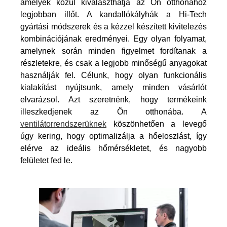
amelyek közül kiválaszthatja az Ön otthonához
legjobban illőt. A kandallókályhák a Hi-Tech
gyártási módszerek és a kézzel készített kivitelezés
kombinációjának eredményei. Egy olyan folyamat,
amelynek során minden figyelmet fordítanak a
részletekre, és csak a legjobb minőségű anyagokat
használják fel. Célunk, hogy olyan funkcionális
kialakítást nyújtsunk, amely minden vásárlót
elvarázsol. Azt szeretnénk, hogy termékeink
illeszkedjenek az Ön otthonába. A
ventilátorrendszerüknek
köszönhetően a levegő
úgy kering, hogy optimalizálja a hőeloszlást, így
elérve az ideális hőmérsékletet, és nagyobb
felületet fed le.