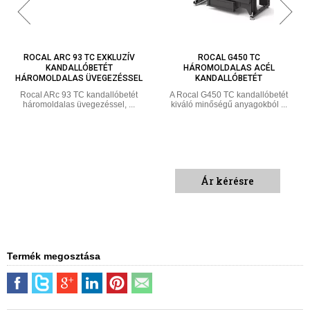
ROCAL ARC 93 TC EXKLUZÍV
ROCAL G450 TC
KANDALLÓBETÉT
HÁROMOLDALAS ACÉL
HÁROMOLDALAS ÜVEGEZÉSSEL
KANDALLÓBETÉT
Rocal ARc 93 TC kandallóbetét
A Rocal G450 TC kandallóbetét
háromoldalas üvegezéssel, ...
kiváló minőségű anyagokból ...
Ár kérésre
Termék megosztása