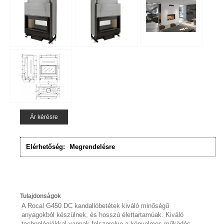
Ár kérésre
Elérhetőség:
Megrendelésre
Tulajdonságok
A Rocal G450 DC kandallóbetétek kiváló minőségű
anyagokból készülnek, és hosszú élettartamúak. Kiváló
technológiákkal vannak felszerelve a kényelmes működés