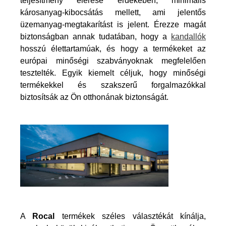
teljesítmény elérése érdekében, minimális
károsanyag-kibocsátás mellett, ami jelentős
üzemanyag-megtakarítást is jelent. Érezze magát
biztonságban annak tudatában, hogy a
kandallók
hosszú élettartamúak, és hogy a termékeket az
európai minőségi szabványoknak megfelelően
tesztelték. Egyik kiemelt céljuk, hogy minőségi
termékekkel és szakszerű forgalmazókkal
biztosítsák az Ön otthonának biztonságát.
A
Rocal
termékek széles választékát kínálja,