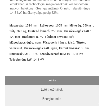
érdekében. A technológiai megoldásoknak köszönhetően
nagyon hatékony fűtést garantálnak Önnek. Teljesítménye
14,8 kW, hatékonysága pedig 82%.
Magasság
:
1514 mm
Szélesség
:
1065 mm
Mélység
:
650 mm
Súly
:
323 kg
Füstcső átmérő
:
250 mm
Külső levegő csatl.
:
120 mm
Hatásfok
:
82
%
Fűtőtest anyaga
:
acél
Másodlagos égés
:
nem
Füstcsonk iránya
:
felső
Tűztér
:
vermikulit
Külső levegő csatl.
:
igen
Farönk hossza
:
55 cm
Emisszió CO
:
0.12 %
Szabályozható telj.
:
10 - 17.5 kW
Teljesítmény kW
:
14.8
kW
Leírás
Letölthető fájlok
Energiacímke