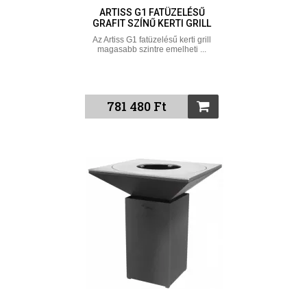
ARTISS G1 FATÜZELÉSŰ
GRAFIT SZÍNŰ KERTI GRILL
Az Artiss G1 fatüzelésű kerti grill
magasabb szintre emelheti ...
781 480 Ft