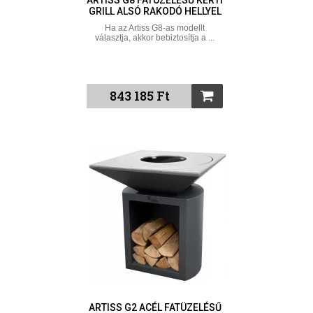
ARTISS G8 FATÜZELÉSŰ KERTI
GRILL ALSÓ RAKODÓ HELLYEL
Ha az Artiss G8-as modellt
választja, akkor bebiztosítja a ...
843 185 Ft
ARTISS G2 ACÉL FATÜZELÉSŰ