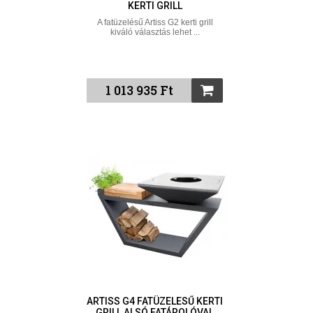
KERTI GRILL
A fatüzelésű Artiss G2 kerti grill
kiváló választás lehet ...
1 013 935 Ft
ARTISS G4 FATÜZELESŰ KERTI
GRILL ALSÓ FATÁROLÓVAL