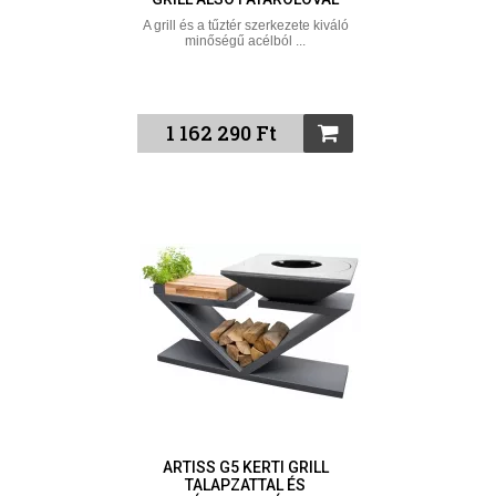
A grill és a tűztér szerkezete kiváló
minőségű acélból ...
1 162 290 Ft
ARTISS G5 KERTI GRILL
TALAPZATTAL ÉS