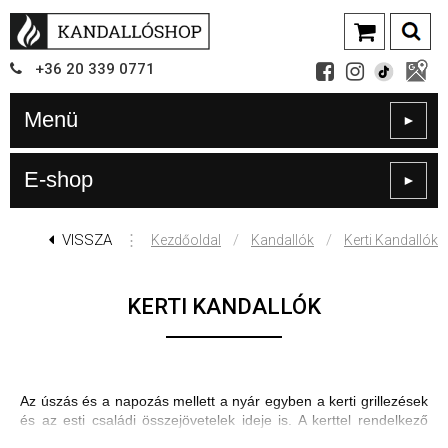
+36
20
339
0771
Menü
►
E-shop
►
VISSZA
⋮
/
/
Kezdőoldal
Kandallók
Kerti Kandallók
KERTI KANDALLÓK
Az úszás és a napozás mellett a nyár egyben a kerti grillezések
és az esti családi összejövetelek ideje is. A kerttel rendelkező
háztulajdonosok hatalmas előnye, hogy kertjük rengeteg helyet