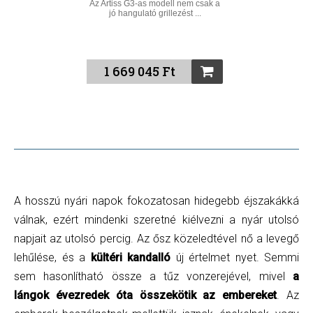
Az Artiss G3-as modell nem csak a
jó hangulató grillezést ...
1 669 045 Ft
A hosszú nyári napok fokozatosan hidegebb éjszakákká
válnak, ezért mindenki szeretné kiélvezni a nyár utolsó
napjait az utolsó percig. Az ősz közeledtével nő a levegő
lehűlése, és a
kültéri kandalló
új értelmet nyet. Semmi
sem hasonlítható össze a tűz vonzerejével, mivel
a
lángok évezredek óta összekötik az embereket
. Az