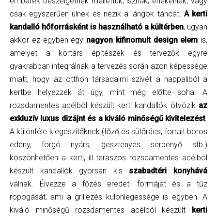
emberek beszélgetnek mellettük, isznak, énekelnek, vagy
csak egyszerűen ülnek és nézik a lángok táncát.
A kerti
kandalló hőforrásként is használható a kültérben
, ugyan
akkor ez egyben egy
nagyon kifinomult design elem
is,
amelyet a kortárs építészek és tervezők egyre
gyakrabban integrálnak a tervezés során azon képessége
miatt, hogy az otthon társadalmi szívét a nappaliból a
kertbe helyezzék át úgy, mint még előtte soha. A
rozsdamentes acélból készült kerti kandallók ötvözik
az
exkluzív luxus dizájnt és a kiváló minőségű kivitelezést
.
A különféle kiegészítőknek (főző és sütőrács, forralt boros
edény, forgó nyárs, gesztenyés serpenyő stb.)
köszönhetően a kerti, ill teraszos rozsdamentes acélból
készült kandallók ​​gyorsan kis
szabadtéri konyhává
válnak. Élvezze a főzés eredeti formáját és a tűz
ropogását, ami a grillezés különlegessége is egyben. A
kiváló minőségű rozsdamentes acélból készült
kerti