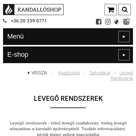
+36
20
339
0771
Menü
►
E-shop
►
VISSZA
⋮
/
/
Kezdőoldal
Tartozékok
Levegő
Rendszerek
LEVEGŐ RENDSZEREK
Levegő rendszerek - külső levegő csatlakozás, meleg levegő
elvezetése a kandalló építményéből. További információkért,
kérjük lépjen velünk kapcsolatba