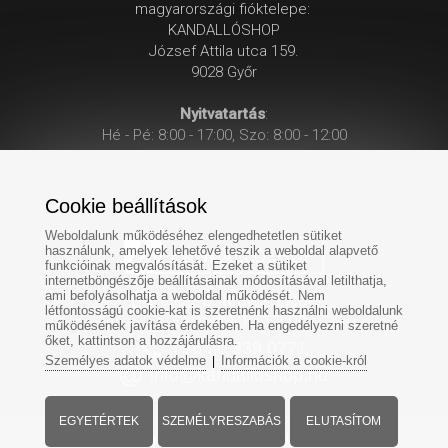
magyarországi fióktelepe:
KANDALLÓSHOP
József Attila utca 159.
9028 Győr
Nyitvatartás
:
Hé - Pé: 8:00 - 17:00, Szo: 8:00 - 12:00
Cookie beállítások
Weboldalunk működéséhez elengedhetetlen sütiket
használunk, amelyek lehetővé teszik a weboldal alapvető
funkcióinak megvalósítását. Ezeket a sütiket
internetböngészője beállításainak módosításával letilthatja,
ami befolyásolhatja a weboldal működését. Nem
Hé-Pé: 8:00 - 17:00
létfontosságú cookie-kat is szeretnénk használni weboldalunk
Szo: 8:00 - 12:00
működésének javítása érdekében. Ha engedélyezni szeretné
őket, kattintson a hozzájárulásra.
+
36 20 339 0771
Személyes adatok védelme
Információk a cookie-król
|
info@kandalloshop.hu
EGYETÉRTEK
SZEMÉLYRESZABÁS
ELUTASÍTOM
Minden jog fenntartva - www.kandalloshop.hu