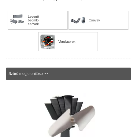
Levegő
beömlő
Csövek
csövek
Ventilátorok
Szűrő megjelenítése >>