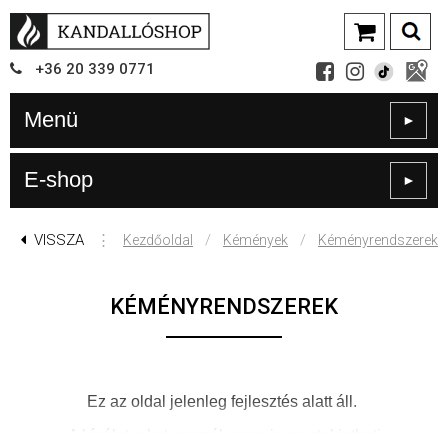
+36
20
339
0771
Menü
►
E-shop
►
VISSZA
⋮
/
/
Kezdőoldal
Kémények
Kéményrendszerek
KÉMÉNYRENDSZEREK
Ez az oldal jelenleg fejlesztés alatt áll.
A kínálatunkat személyesen is megtekintheti