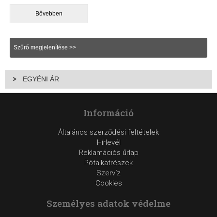
bemutatótermünkben
, ahol bő választékkal várjuk Önt.
Bővebben
Szűrő megjelenítése >>
EGYÉNI ÁR
Információ
Általános szerződési feltételek
Hírlevél
Reklamációs űrlap
Pótalkatrészek
Szervíz
Cookies
Személyes adatok védelme