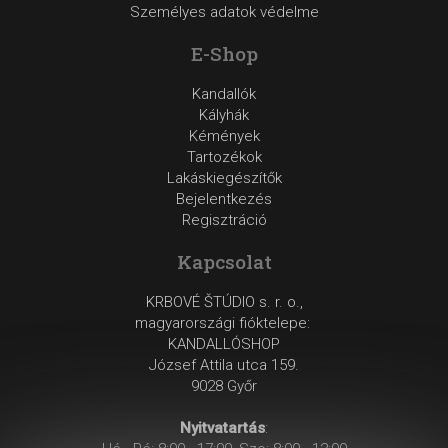
Személyes adatok védelme
E-Shop
Kandallók
Kályhák
Kémények
Tartozékok
Lakáskiegészítők
Bejelentkezés
Regisztráció
Kapcsolat
KRBOVÉ ŠTÚDIO s. r. o.,
magyarországi fióktelepe:
KANDALLÓSHOP
József Attila utca 159.
9028 Győr
Nyitvatartás
: