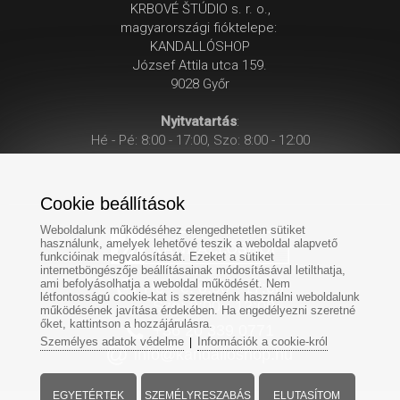
KRBOVÉ ŠTÚDIO s. r. o.,
magyarországi fióktelepe:
KANDALLÓSHOP
József Attila utca 159.
9028 Győr
Nyitvatartás
:
Hé - Pé: 8:00 - 17:00, Szo: 8:00 - 12:00
Cookie beállítások
Weboldalunk működéséhez elengedhetetlen sütiket
használunk, amelyek lehetővé teszik a weboldal alapvető
funkcióinak megvalósítását. Ezeket a sütiket
internetböngészője beállításainak módosításával letilthatja,
ami befolyásolhatja a weboldal működését. Nem
Hé-Pé: 8:00 - 17:00
létfontosságú cookie-kat is szeretnénk használni weboldalunk
Szo: 8:00 - 12:00
működésének javítása érdekében. Ha engedélyezni szeretné
őket, kattintson a hozzájárulásra.
+
36 20 339 0771
Személyes adatok védelme
Információk a cookie-król
|
info@kandalloshop.hu
EGYETÉRTEK
SZEMÉLYRESZABÁS
ELUTASÍTOM