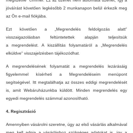
megfizetve” címmel. Ez az üzenet nem automata üzenet, így a
jóváírást követően legkésőbb 2 munkanapon belül érkezik meg
az Ön e-mail fiókjába.
Ezt követően a
„Megrendelés feldolgozás alatt“
visszaigazolásban feltüntetettek alapján teljesítsük
a megrendelést. A kiszállítás folyamatáról a „Megrendelés
elküldve“ visszajelzésben tájékozódhat.
A megrendelésének folyamatát a megrendelés lezárásáig
figyelemmel kísérheti a Megrendeléseim menüpont
segítségével. Itt megtalálhatja az összes eddigi megrendelését
is, amit Webáruházunkba küldött. Minden megrendelés egy
egyedi megrendelés számmal azonosítható.
4. Regisztráció
Amennyiben vásárolni szeretne, úgy az első vásárlás alkalmával
meg kell adnia a vásárláshoz szükséges adatokat is, így a