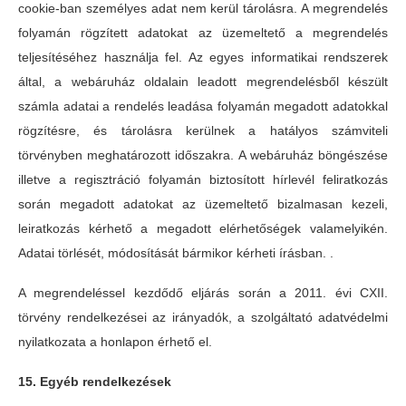
cookie-ban személyes adat nem kerül tárolásra. A megrendelés
folyamán rögzített adatokat az üzemeltető a megrendelés
teljesítéséhez használja fel. Az egyes informatikai rendszerek
által, a webáruház oldalain leadott megrendelésből készült
számla adatai a rendelés leadása folyamán megadott adatokkal
rögzítésre, és tárolásra kerülnek a hatályos számviteli
törvényben meghatározott időszakra. A webáruház böngészése
illetve a regisztráció folyamán biztosított hírlevél feliratkozás
során megadott adatokat az üzemeltető bizalmasan kezeli,
leiratkozás kérhető a megadott elérhetőségek valamelyikén.
Adatai törlését, módosítását bármikor kérheti írásban. .
A megrendeléssel kezdődő eljárás során a 2011. évi CXII.
törvény rendelkezései az irányadók, a szolgáltató adatvédelmi
nyilatkozata a honlapon érhető el.
15. Egyéb rendelkezések