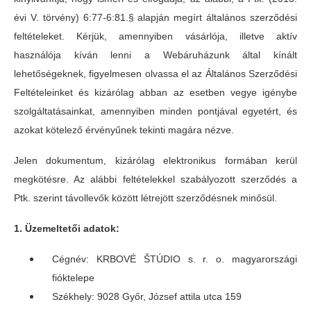
évi V. törvény) 6:77-6:81.§ alapján megírt általános szerződési
feltételeket. Kérjük, amennyiben vásárlója, illetve aktív
használója kíván lenni a Webáruházunk által kínált
lehetőségeknek, figyelmesen olvassa el az Általános Szerződési
Feltételeinket és kizárólag abban az esetben vegye igénybe
szolgáltatásainkat, amennyiben minden pontjával egyetért, és
azokat kötelező érvényűnek tekinti magára nézve.
Jelen dokumentum, kizárólag elektronikus formában kerül
megkötésre. Az alábbi feltételekkel szabályozott szerződés a
Ptk. szerint távollevők között létrejött szerződésnek minősül.
1. Üzemeltetői adatok:
Cégnév: KRBOVÉ ŠTÚDIO s. r. o. magyarországi
fióktelepe
Székhely: 9028 Gy
őr, József attila utca 159