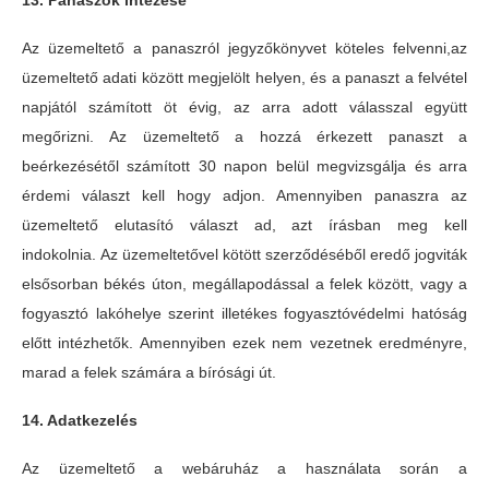
13. Panaszok intézése
Az üzemeltető a panaszról jegyzőkönyvet köteles felvenni,az
üzemeltető adati között megjelölt helyen, és a panaszt a felvétel
napjától számított öt évig, az arra adott válasszal együtt
megőrizni. Az üzemeltető a hozzá érkezett panaszt a
beérkezésétől számított 30 napon belül megvizsgálja és arra
érdemi választ kell hogy adjon. Amennyiben panaszra az
üzemeltető elutasító választ ad, azt írásban meg kell
indokolnia. Az üzemeltetővel kötött szerződéséből eredő jogviták
elsősorban békés úton, megállapodással a felek között, vagy a
fogyasztó lakóhelye szerint illetékes fogyasztóvédelmi hatóság
előtt intézhetők. Amennyiben ezek nem vezetnek eredményre,
marad a felek számára a bírósági út.
14. Adatkezelés
Az üzemeltető a webáruház a használata során a