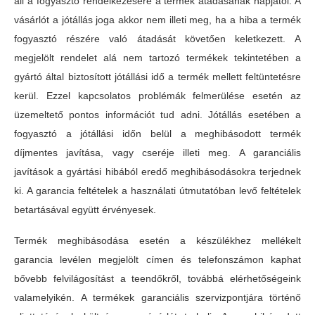
áll a fogyasztó rendelkezésére a termék átadásának napjától. A
vásárlót a jótállás joga akkor nem illeti meg, ha a hiba a termék
fogyasztó részére való átadását követően keletkezett. A
megjelölt rendelet alá nem tartozó termékek tekintetében a
gyártó által biztosított jótállási idő a termék mellett feltüntetésre
kerül. Ezzel kapcsolatos problémák felmerülése esetén az
üzemeltető pontos információt tud adni. Jótállás esetében a
fogyasztó a jótállási időn belül a meghibásodott termék
díjmentes javítása, vagy cseréje illeti meg. A garanciális
javítások a gyártási hibából eredő meghibásodásokra terjednek
ki. A garancia feltételek a használati útmutatóban levő feltételek
betartásával együtt érvényesek.
Termék meghibásodása esetén a készülékhez mellékelt
garancia levélen megjelölt címen és telefonszámon kaphat
bővebb felvilágosítást a teendőkről, továbbá elérhetőségeink
valamelyikén. A termékek garanciális szervizpontjára történő