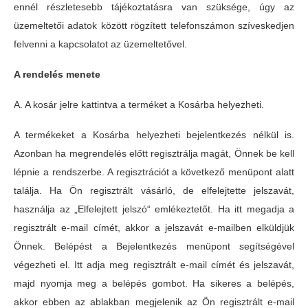
ennél részletesebb tájékoztatásra van szüksége, úgy az
üzemeltetői adatok között rögzített telefonszámon szíveskedjen
felvenni a kapcsolatot az üzemeltetővel.
A rendelés menete
A. A kosár jelre kattintva a terméket a Kosárba helyezheti.
A termékeket a Kosárba helyezheti bejelentkezés nélkül is.
Azonban ha megrendelés előtt regisztrálja magát, Önnek be kell
lépnie a rendszerbe. A regisztrációt a következő menüpont alatt
találja. Ha Ön regisztrált vásárló, de elfelejtette jelszavát,
használja az „Elfelejtett jelszó“ emlékeztetőt. Ha itt megadja a
regisztrált e-mail címét, akkor a jelszavát e-mailben elküldjük
Önnek. Belépést a Bejelentkezés menüpont segítségével
végezheti el. Itt adja meg regisztrált e-mail címét és jelszavát,
majd nyomja meg a belépés gombot. Ha sikeres a belépés,
akkor ebben az ablakban megjelenik az Ön regisztrált e-mail