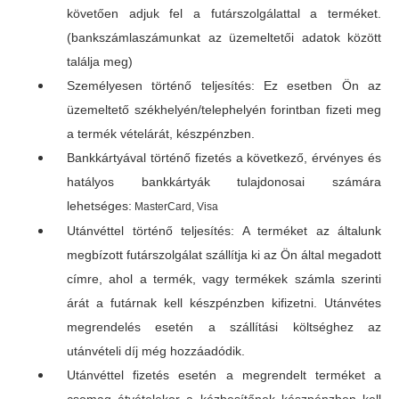
követően adjuk fel a futárszolgálattal a terméket.
(bankszámlaszámunkat az üzemeltetői adatok között
találja meg)
Személyesen történő teljesítés: Ez esetben Ön az
üzemeltető székhelyén/telephelyén forintban fizeti meg
a termék vételárát, készpénzben.
Bankkártyával történő fizetés a következő, érvényes és
hatályos bankkártyák tulajdonosai számára
lehetséges:
MasterCard, Visa
Utánvéttel történő teljesítés: A terméket az általunk
megbízott futárszolgálat szállítja ki az Ön által megadott
címre, ahol a termék, vagy termékek számla szerinti
árát a futárnak kell készpénzben kifizetni. Utánvétes
megrendelés esetén a szállítási költséghez az
utánvételi díj még hozzáadódik.
Utánvéttel fizetés esetén a megrendelt terméket a