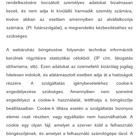
rendelkezésére bocsátott személyes adatokat bizalmasan
kezeli, és nem adja ki kívülálló harmadik személy számára,
kivéve abban az esetben amennyiben az alvállalkozója
számára. (Pl: futárszolgálat), a megrendelés kézbesítéséhez ez
szükséges.
A webáruház böngészése folyamán technikai információk
kerülnek rögzítésre statisztikai célokból. (IP cím, látogatás
időtartama, stb). Ezen adatokat az üzemeltető kizárólag jogilag
hitelesen indokolt, és alátámasztott esetben adja át a hatóságok
részére. A szolgáltatás igénybevételéhez cookie-k
engedélyezése szükséges. Amennyiben nem szeretné
engedélyezi a cookie-k használatát, letilthatja a böngészője
beállításaiban. Cookie-k tiltása esetén a szolgáltatás bizonyos
elemei csak részben, vagy egyáltalán nem használhatóak. A
cookie egy olyan fájl, amelyet a szerver küld a felhasználó
böngészőjének, és amelyet a felhasználó számítógépe tárol. A