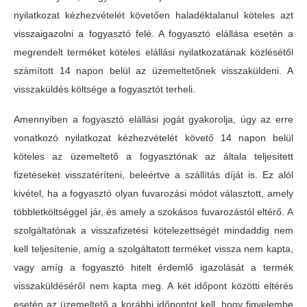
nyilatkozat kézhezvételét követően haladéktalanul köteles azt
visszaigazolni a fogyasztó felé. A fogyasztó elállása esetén a
megrendelt terméket köteles elállási nyilatkozatának közlésétől
számított 14 napon belül az üzemeltetőnek visszaküldeni. A
visszaküldés költsége a fogyasztót terheli.
Amennyiben a fogyasztó elállási jogát gyakorolja, úgy az erre
vonatkozó nyilatkozat kézhezvételét követő 14 napon belül
köteles az üzemeltető a fogyasztónak az általa teljesített
fizetéseket visszatéríteni, beleértve a szállítás díját is. Ez alól
kivétel, ha a fogyasztó olyan fuvarozási módot választott, amely
többletköltséggel jár, és amely a szokásos fuvarozástól eltérő. A
szolgáltatónak a visszafizetési kötelezettségét mindaddig nem
kell teljesítenie, amíg a szolgáltatott terméket vissza nem kapta,
vagy amíg a fogyasztó hitelt érdemlő igazolását a termék
visszaküldéséről nem kapta meg. A két időpont közötti eltérés
esetén az üzemeltető a korábbi időpontot kell, hogy figyelembe