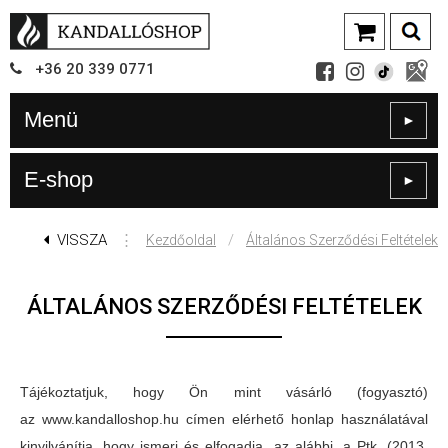
+36
20
339
0771
Menü
►
E-shop
►
VISSZA
⋮
/
Kezdőoldal
Általános Szerződési Feltételek
ÁLTALÁNOS SZERZŐDÉSI FELTÉTELEK
Tájékoztatjuk, hogy Ön mint vásárló (fogyasztó)
az www.kandalloshop.hu címen elérhető honlap használatával
kinyilvánítja, hogy ismeri és elfogadja, az alábbi, a Ptk. (2013.