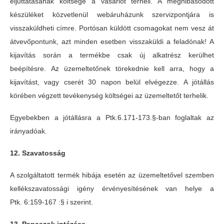
eljuttatásának költsége a vásárlót terheli. A meghibásodott
készüléket közvetlenül webáruházunk szervizpontjára is
visszaküldheti címre. Portósan küldött csomagokat nem vesz át
átvevőpontunk, azt minden esetben visszaküldi a feladónak! A
kijavítás során a termékbe csak új alkatrész kerülhet
beépítésre. Az üzemeltetőnek törekednie kell arra, hogy a
kijavítást, vagy cserét 30 napon belül elvégezze. A jótállás
körében végzett tevékenység költségei az üzemeltetőt terhelik.
Egyebekben a jótállásra a Ptk.6.171-173.§-ban foglaltak az
irányadóak.
12. Szavatosság
A szolgáltatott termék hibája esetén az üzemeltetővel szemben
kellékszavatossági igény érvényesítésének van helye a
Ptk. 6:159-167 :§ i szerint.