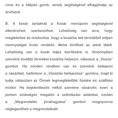
címe és a kilépés gomb, amely segítségével elhagyhatja az
áruházat.
B. A kosár tartalmát a Kosár menüpont segítségével
ellenőrizheti, szerkesztheti. Lehetőség van arra, hogy
megtekintse és módosítsa ,hogy a kosárba tett termékből milyen
mennyiséget kíván rendelni, illetve törölheti az adott tételt.
Lehetőség van a kosár teljes kiürítésére is. Amennyiben
szeretne további terméket kosárba helyezni, válassza a „Vissza”
gombot. Ha minden rendben van és szeretné befejezni
a vásárlást, kattintson a „Vásárlás befejezése“ gombra, majd ki
tudja választani az Önnek legmegfelelőbb fizetési és szállítási
módot. Ha bejelentkezés nélk
ül szeretne vásárolni, ezen a
ponton szükséges megadni a számlázási adatokat, ezután
a „Megrendelés jóváhagyása“ gombot megnyomva
véglegesítheti a megrendelését.