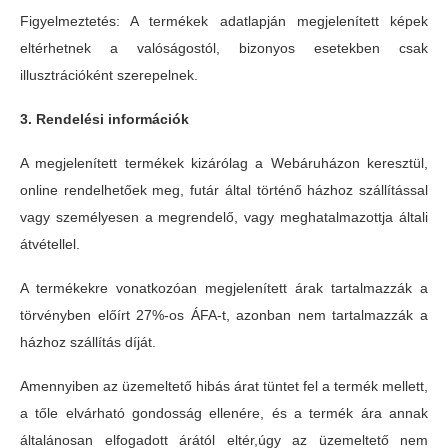
Figyelmeztetés: A termékek adatlapján megjelenített képek
eltérhetnek a valóságostól, bizonyos esetekben csak
illusztrációként szerepelnek.
3. Rendelési információk
A megjelenített termékek kizárólag a Webáruházon keresztül,
online rendelhetőek meg, futár által történő házhoz szállítással
vagy személyesen a megrendelő, vagy meghatalmazottja általi
átvétellel.
A termékekre vonatkozóan megjelenített árak tartalmazzák a
törvényben előírt 27%-os ÁFA-t, azonban nem tartalmazzák a
házhoz szállítás díját.
Amennyiben az üzemeltető hibás árat tüntet fel a termék mellett,
a tőle elvárható gondosság ellenére, és a termék ára annak
általánosan elfogadott árától eltér,úgy az üzemeltető nem