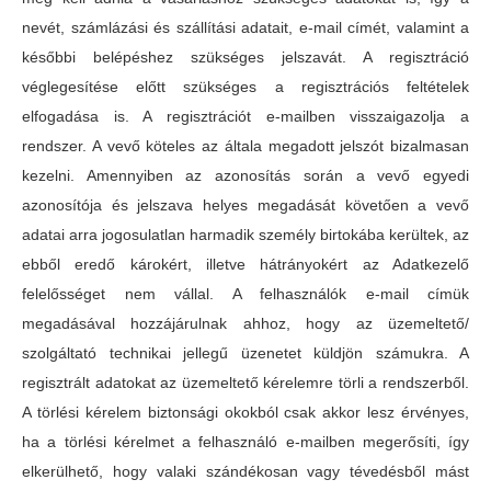
nevét, számlázási és szállítási adatait, e-mail címét, valamint a
későbbi belépéshez szükséges jelszavát. A regisztráció
véglegesítése előtt szükséges a regisztrációs feltételek
elfogadása is. A regisztrációt e-mailben visszaigazolja a
rendszer. A vevő köteles az általa megadott jelszót bizalmasan
kezelni. Amennyiben az azonosítás során a vevő egyedi
azonosítója és jelszava helyes megadását követően a vevő
adatai arra jogosulatlan harmadik személy birtokába kerültek, az
ebből eredő károkért, illetve hátrányokért az Adatkezelő
felelősséget nem vállal. A felhasználók e-mail címük
megadásával hozzájárulnak ahhoz, hogy az üzemeltető/
szolgáltató technikai jellegű üzenetet küldjön számukra. A
regisztrált adatokat az üzemeltető kérelemre törli a rendszerből.
A törlési kérelem biztonsági okokból csak akkor lesz érvényes,
ha a törlési kérelmet a felhasználó e-mailben megerősíti, így
elkerülhető, hogy valaki szándékosan vagy tévedésből mást