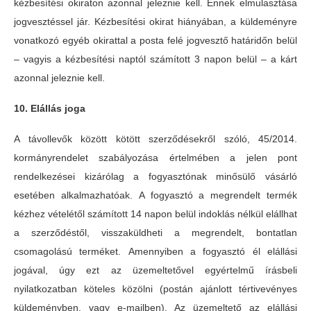
kézbesítési okiraton azonnal jeleznie kell. Ennek elmulasztása
jogvesztéssel jár. Kézbesítési okirat hiányában, a küldeményre
vonatkozó egyéb okirattal a posta felé jogvesztő határidőn belül
– vagyis a kézbesítési naptól számított 3 napon belül – a kárt
azonnal jeleznie kell.
10. Elállás joga
A távollevők között kötött szerződésekről szóló, 45/2014.
kormányrendelet szabályozása értelmében a jelen pont
rendelkezései kizárólag a fogyasztónak minősülő vásárló
esetében alkalmazhatóak. A fogyasztó a megrendelt termék
kézhez vételétől számított 14 napon belül indoklás nélkül elállhat
a szerződéstől, visszaküldheti a megrendelt, bontatlan
csomagolású terméket. Amennyiben a fogyasztó él elállási
jogával, úgy ezt az üzemeltetővel egyértelmű írásbeli
nyilatkozatban köteles közölni (postán ajánlott tértivevényes
küldeményben, vagy e-mailben). Az üzemeltető az elállási