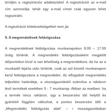
töröljön a regisztrációs adatbázisból. A regisztrációt az e-mail
cím azonosítja, tehát egy e-mail címet csak egyszer lehet
regisztrálni.
A regisztráció kötelezettségekkel nem jár.
5. A megrendelések feldolgozása
A megrendelések feldolgozása munkanapokon 8:00 – 17:00
óráig történik. A megrendelés feldolgozásaként megjelölt
időpontokon kívül is van lehetőség a megrendelésre, de ha az a
munkaidő lejárta után történik, csak az azt követő munkanapon
kerül feldolgozásra a megrendelés. Az elfogadott megrendelés
teljesítési határideje, a visszaigazolástól számítva a raktáron
lévő termékek esetében 5 - 7 munkanap. Abban az esetben, ha
a termék nincs raktáron, úgy a beszerzési idő helytől és
gyártótól függően változhat, a pontos beszerzési időt a
„Megrendelés feldolgozás alatt“ – i visszaigazolásban