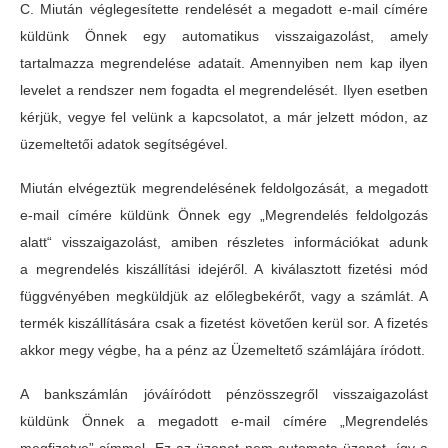
C. Miután véglegesítette rendelését a megadott e-mail címére
küldünk Önnek egy automatikus visszaigazolást, amely
tartalmazza megrendelése adatait. Amennyiben nem kap ilyen
levelet a rendszer nem fogadta el megrendelését. Ilyen esetben
kérjük, vegye fel velünk a kapcsolatot, a már jelzett módon, az
üzemeltetői adatok segítségével.
Miután elvégeztük megrendelésének feldolgozását, a megadott
e-mail címére küldünk Önnek egy „Megrendelés feldolgozás
alatt“ visszaigazolást, amiben részletes információkat adunk
a megrendelés kiszállítási idejéről. A kiválasztott fizetési mód
függvényében megküldjük az előlegbekérőt, vagy a számlát. A
termék kiszállítására csak a fizetést követően kerül sor. A fizetés
akkor megy végbe, ha a pénz az Üzemeltető számlájára íródott.
A bankszámlán jóváíródott pénz
összegről visszaigazolást
küldünk Önnek a megadott e-mail címére „Megrendelés