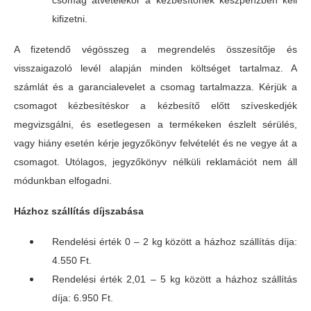
csomag átvételekor a kézbesítőnek készpénzben kell
kifizetni.
A fizetendő végösszeg a megrendelés összesítője és
visszaigazoló levél alapján minden költséget tartalmaz. A
számlát és a garancialevelet a csomag tartalmazza. Kérjük a
csomagot kézbesítéskor a kézbesítő előtt szíveskedjék
megvizsgálni, és esetlegesen a termékeken észlelt sérülés,
vagy hiány esetén kérje jegyzőkönyv felvételét és ne vegye át a
csomagot. Utólagos, jegyzőkönyv nélküli reklamációt nem áll
módunkban elfogadni.
Házhoz szállítás díjszabása
Rendelési érték 0 – 2 kg között a házhoz szállítás díja:
4.550 Ft.
Rendelési érték 2,01 – 5 kg között a házhoz szállítás
díja: 6.950 Ft.