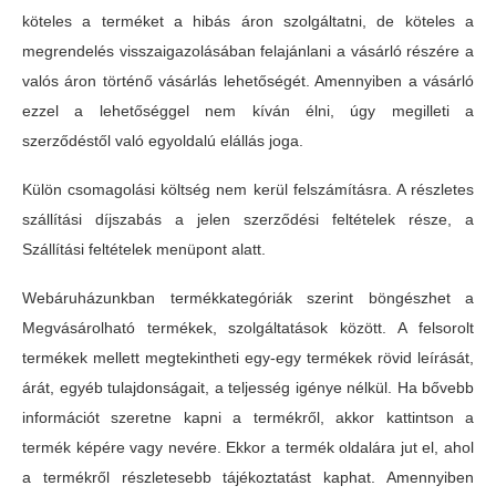
köteles a terméket a hibás áron szolgáltatni, de köteles a
megrendelés visszaigazolásában felajánlani a vásárló részére a
valós áron történő vásárlás lehetőségét. Amennyiben a vásárló
ezzel a lehetőséggel nem kíván élni, úgy megilleti a
szerződéstől való egyoldalú elállás joga.
Külön csomagolási költség nem kerül felszámításra. A részletes
szállítási díjszabás a jelen szerződési feltételek része, a
Szállítási feltételek menüpont alatt.
Webáruházunkban termékkategóriák szerint böngészhet a
Megvásárolható termékek, szolgáltatások között. A felsorolt
termékek mellett megtekintheti egy-egy termékek rövid leírását,
árát, egyéb tulajdonságait, a teljesség igénye nélkül. Ha bővebb
információt szeretne kapni a termékről, akkor kattintson a
termék képére vagy nevére. Ekkor a termék oldalára jut el, ahol
a termékről részletesebb tájékoztatást kaphat. Amennyiben