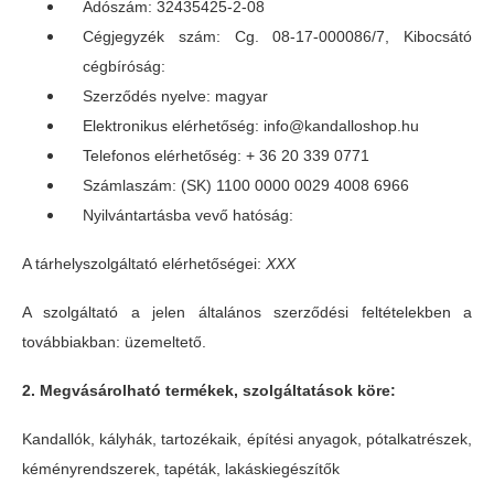
Adószám: 32435425-2-08
Cégjegyzék szám: Cg. 08-17-000086/7, Kibocsátó
cégbíróság:
Szerződés nyelve: magyar
Elektronikus elérhetőség: info@kandalloshop.hu
Telefonos elérhetőség: + 36 20 339 0771
Számlaszám: (SK) 1100 0000 0029 4008 6966
Nyilvántartásba vevő hatóság:
A tárhelyszolgáltató elérhetőségei:
XXX
A szolgáltató a jelen általános szerződési feltételekben a
továbbiakban: üzemeltető.
2. Megvásárolható termékek, szolgáltatások köre:
Kandallók, kályhák, tartozékaik, építési anyagok, pótalkatrészek,
kéményrendszerek, tapéták, lakáskiegészítők