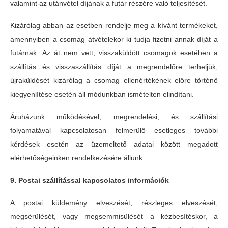
valamint az utánvétel díjának a futár részére való teljesítését.
Kizárólag abban az esetben rendelje meg a kívánt termékeket,
amennyiben a csomag átvételekor ki tudja fizetni annak díját a
futárnak. Az át nem vett, visszaküldött csomagok esetében a
szállítás és visszaszállítás díját a megrendelőre terheljük,
újraküldését kizárólag a csomag ellenértékének előre történő
kiegyenlítése esetén áll módunkban ismételten elindítani.
Áruházunk működésével, megrendelési, és szállítási
folyamatával kapcsolatosan felmerülő esetleges további
kérdések esetén az üzemeltető adatai között megadott
elérhetőségeinken rendelkezésére állunk.
9. Postai szállítással kapcsolatos információk
A postai küldemény elveszését, részleges elveszését,
megsérülését, vagy megsemmisülését a kézbesítéskor, a