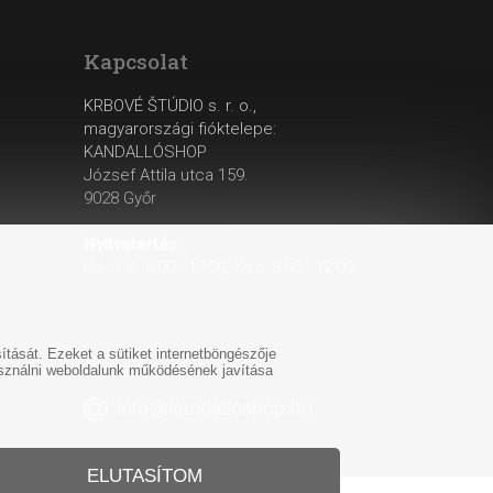
Kapcsolat
KRBOVÉ ŠTÚDIO s. r. o.,
magyarországi fióktelepe:
KANDALLÓSHOP
József Attila utca 159.
9028 Győr
Nyitvatartás
:
Hé - Pé: 8:00 - 17:00, Szo: 8:00 - 12:00
tását. Ezeket a sütiket internetböngészője
használni weboldalunk működésének javítása
info@kandalloshop.hu
ELUTASÍTOM