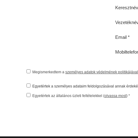
Keresztné
Vezetékné
Email *
Mobiltelefo
Megismerkedtem a
személyes adatok védelmének politikájával
Egyetértek a személyes adataim feldolgozásával annak érdeké
Egyetértek az általános üzleti feltételekkel (
olvassa most
) *