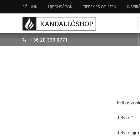
RÓLUNK
ÚJDONSÁGOK
TIPPEK ÉS ÖTLETEK
INSPIR
+36
20
339
0771
Felhasználó
Jelszó *
Jelszó újra