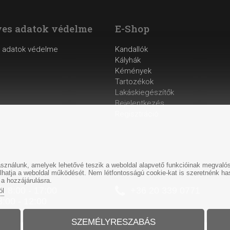
es adatok védelme
E-Shop
 adatok védelme
Kandallók
Kályhák
Kémények
Tartozékok
Lakáskiegészítők
Bejelentkezés
Regisztráció
ználunk, amelyek lehetővé teszik a weboldal alapvető funkcióinak megvalósí
ásolhatja a weboldal működését. Nem létfontosságú cookie-kat is szeretnénk 
 a hozzájárulásra.
: 8:00 - 17:00
+
36 20 339 0771
ól
8:00 - 12:00
SZEMÉLYRESZABÁS