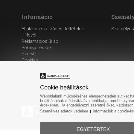
Információ
Személy
Általános szerződési feltételek
Személyes
Hírlevél
Reklamációs űrlap
Pótalkatrészek
Szervíz
Cookies
Cookie beállítások
Weboldalunk működéséhez elengedhetetlen sütiket has
beállításainak módosításával letilthatja, ami befoly
érdekében. Ha engedélyezni szeretné őket, kattintson
Hé-Pé
Személyes adatok védelme
Információk a cookie-kr
|
Szo: 
EGYETÉRTEK