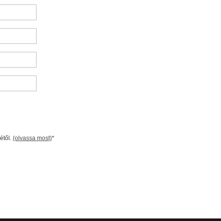
étől.
(olvassa most)
*