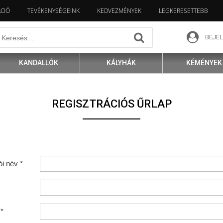
ÁCIÓ
TEVÉKENYSÉGEINK
KEDVEZMÉNYEK
LEGKERESETTEBB
BEJE
KANDALLÓK
KÁLYHÁK
KÉMÉNYEK
REGISZTRÁCIÓS ŰRLAP
i név *
 *