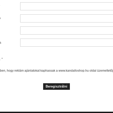
v
v
n
. *
ben, hogy reklám ajánlatokat kaphassak a www.kandalloshop.hu oldal üzemeltetőj