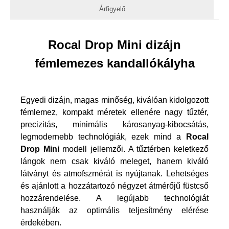
Árfigyelő
Rocal Drop Mini dizájn
fémlemezes kandallókályha
Egyedi dizájn, magas minőség, kiválóan kidolgozott
fémlemez, kompakt méretek ellenére nagy tűztér,
precizitás, minimális károsanyag-kibocsátás,
legmodernebb technológiák, ezek mind a
Rocal
Drop Mini
modell jellemzői. A tűztérben keletkező
lángok nem csak kiváló meleget, hanem kiváló
látványt és atmofszmérát is nyújtanak. Lehetséges
és ajánlott a hozzátartozó négyzet átmérőjű füstcső
hozzárendelése. A legújabb technológiát
használják az optimális teljesítmény elérése
érdekében.