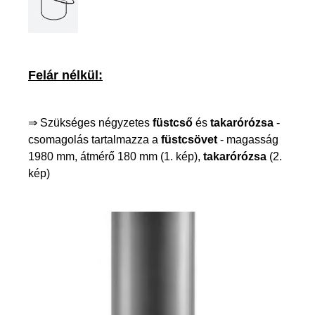
Felár nélkül:
⇒ Szükséges négyzetes
füstcső
és
takarórózsa
-
csomagolás tartalmazza a
füstcsövet
- magasság
1980 mm, átmérő 180 mm (1. kép),
takarórózsa
(2.
kép)