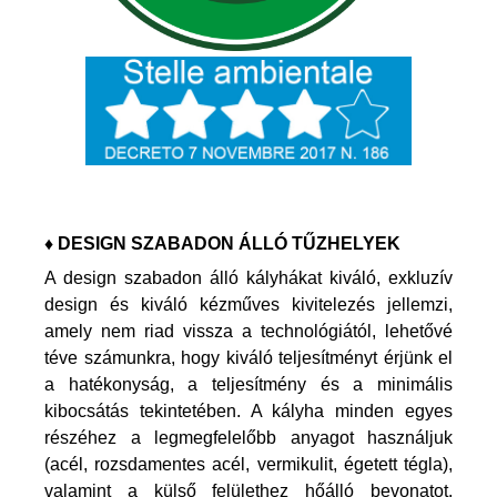
♦ DESIGN SZABADON ÁLLÓ TŰZHELYEK
A design szabadon álló kályhákat kiváló, exkluzív
design és kiváló kézműves kivitelezés jellemzi,
amely nem riad vissza a technológiától, lehetővé
téve számunkra, hogy kiváló teljesítményt érjünk el
a hatékonyság, a teljesítmény és a minimális
kibocsátás tekintetében. A kályha minden egyes
részéhez a legmegfelelőbb anyagot használjuk
(acél, rozsdamentes acél, vermikulit, égetett tégla),
valamint a külső felülethez hőálló bevonatot.