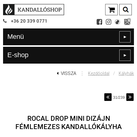
+36
20
339
0771
Menü
►
E-shop
►
VISSZA
⋮
/
Kezdőoldal
Kályhák
31/239
ROCAL DROP MINI DIZÁJN
FÉMLEMEZES KANDALLÓKÁLYHA