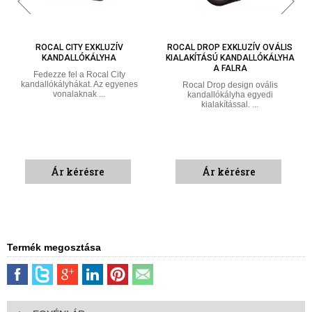
ROCAL DROP EXKLUZÍV OVÁLIS
ROCAL D-7 EXKLUZÍV
KIALAKÍTÁSÚ KANDALLÓKÁLYHA
KANDALLÓKÁLYHA ACÉLBÓL
A FALRA
Fedezze fel a Rocal D-7-et, amely
kategóriájának egyik
Rocal Drop design ovális
legnépszerűbb ...
kandallókályha egyedi
kialakítással. ...
Ár kérésre
Ár kérésre
Termék megosztása