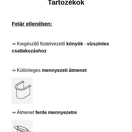
Tartozékok
Felár ellenében:
⇒ Kiegészítő füstelvezető
könyök
-
vízszintes
csatlakozáshoz
⇒ Különleges
mennyezeti átmenet
⇒ Átmenet
ferde mennyezetre