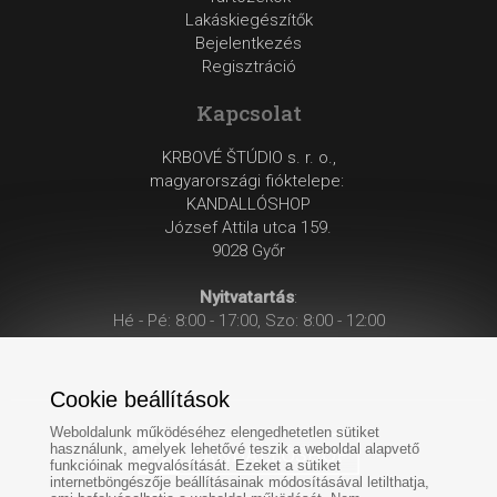
Lakáskiegészítők
Bejelentkezés
Regisztráció
Kapcsolat
KRBOVÉ ŠTÚDIO s. r. o.,
magyarországi fióktelepe:
KANDALLÓSHOP
József Attila utca 159.
9028 Győr
Nyitvatartás
:
Hé - Pé: 8:00 - 17:00, Szo: 8:00 - 12:00
Cookie beállítások
Weboldalunk működéséhez elengedhetetlen sütiket
használunk, amelyek lehetővé teszik a weboldal alapvető
funkcióinak megvalósítását. Ezeket a sütiket
internetböngészője beállításainak módosításával letilthatja,