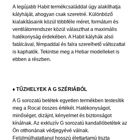
A legújabb Habit termékcsaláddal úgy alakíthatja
kályháját, ahogyan csak szeretné. Különböző
kialakításaink közül többféle méret, formátum és
ventilátorrendszer közül választhat a maximális
hatékonyság érdekében. A Habit kályhák alsó
fatálcával, fémpaddal és falra szerelhető változattal
is kaphatók. Tekintse meg a Hebar modelleket is
ebben a részben.
♦
TŰZHELYEK A G SZÉRIÁBÓL
A G sorozatú betétek egyetlen termékben testesítik
meg a Rocal összes értékét. Hatékonyságot,
minőséget, dizájnt, kényelmet és biztonságot
kínálnak. Az exkluzív G sorozatú kandallóbetétek az
Ön otthonának védjegyévé válnak.
Felülmúlhatatlanul hosszú élettartamú tiszta