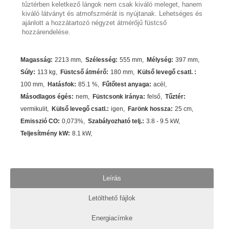
tűztérben keletkező lángok nem csak kiváló meleget, hanem
kiváló látványt és atmofszmérát is nyújtanak. Lehetséges és
ajánlott a hozzátartozó négyzet átmérőjű füstcső
hozzárendelése.
Magasság
:
2213 mm
Szélesség
:
555 mm
Mélység
:
397 mm
Súly
:
113 kg
Füstcső átmérő
:
180 mm
Külső levegő csatl.
:
100 mm
Hatásfok
:
85.1
%
Fűtőtest anyaga
:
acél
Másodlagos égés
:
nem
Füstcsonk iránya
:
felső
Tűztér
:
vermikulit
Külső levegő csatl.
:
igen
Farönk hossza
:
25 cm
Emisszió CO
:
0,073%
Szabályozható telj.
:
3.8 - 9.5 kW
Teljesítmény kW
:
8.1
kW
Leírás
Letölthető fájlok
Energiacímke