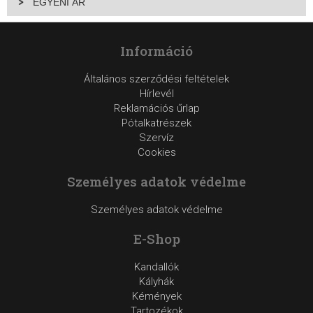
EGYÉNI ÁR
Információ
Általános szerződési feltételek
Hírlevél
Reklamációs űrlap
Pótalkatrészek
Szervíz
Cookies
Személyes adatok védelme
Személyes adatok védelme
E-Shop
Kandallók
Kályhák
Kémények
Tartozékok