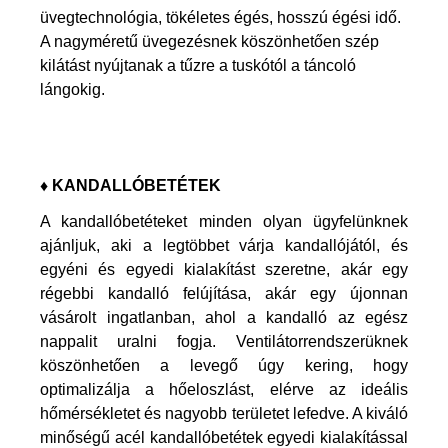
üvegtechnológia, tökéletes égés, hosszú égési idő.
A nagyméretű üvegezésnek köszönhetően szép
kilátást nyújtanak a tűzre a tuskótól a táncoló
lángokig.
♦ KANDALLÓBETÉTEK
A kandallóbetéteket minden olyan ügyfelünknek
ajánljuk, aki a legtöbbet várja kandallójától, és
egyéni és egyedi kialakítást szeretne, akár egy
régebbi kandalló felújítása, akár egy újonnan
vásárolt ingatlanban, ahol a kandalló az egész
nappalit uralni fogja. Ventilátorrendszerüknek
köszönhetően a levegő úgy kering, hogy
optimalizálja a hőeloszlást, elérve az ideális
hőmérsékletet és nagyobb területet lefedve. A kiváló
minőségű acél kandallóbetétek egyedi kialakítással