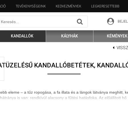
ÁCIÓ
TEVÉKENYSÉGEINK
KEDVEZMÉNYEK
LEGKERESETTEBB
BEJE
KANDALLÓK
KÁLYHÁK
KÉMÉNYEK
VISS
ATÜZELÉSŰ KANDALLÓBETÉTEK, KANDALL
tebb eleme – a tűz ropogása, a fa illata és a lángok látványa meghitt, 
átránya is van: rendkívül alacsony a fűtési hatásfoka. Az előállított h
alizálja a hőveszteséget, és lehetővé teszi a fa hatékonyabb elégetésé
si elvárásainak. A nyitott kandallóhoz képest jóval hatékonyabbak, és
ek – zárt tűzterük van, amelyet hőálló üveg borít. Ez nemcsak biztons