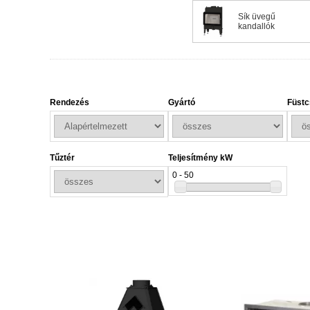
gyártók különféle anyagokat használnak ezekhez: leggyakrab
Sík üvegű
fokozatosan adja le azt a helyiségben.
kandallók
A
öntöttvas kandallóbetétek
különösen népszerűek, mivel 
nemcsak a betét testének, hanem az ajtóknak, díszítő elem
hatékonyságát és a hőérzet tartósságát.
A modern kandallóbetét tehát nemcsak hangulatos, de bizt
Rendezés
Gyártó
Füstc
szimbóluma.
Tűztér
Teljesítmény kW
0 - 50