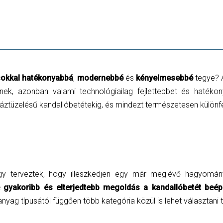
sokkal hatékonyabbá
,
modernebbé
és
kényelmesebbé
tegye? 
nek, azonban valami technológiailag fejlettebbet és hatéko
 gáztüzelésű kandallóbetétekig, és mindezt természetesen különfél
úgy terveztek, hogy illeszkedjen egy már meglévő hagyomá
re gyakoribb és elterjedtebb megoldás a kandallóbetét beép
őanyag típusától függően több kategória közül is lehet választani t