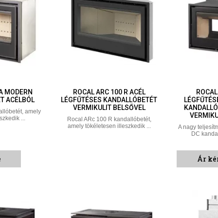
 A MODERN
ROCAL ARC 100 R ACÉL
ROCAL
T ACÉLBÓL
LÉGFŰTÉSES KANDALLÓBETÉT
LÉGFŰTÉS
VERMIKULIT BELSŐVEL
KANDALLÓ
llóbetét, amely
VERMIKU
szkedik ...
Rocal ARc 100 R kandallóbetét,
amely tökéletesen illeszkedik ...
A nagy teljesí
DC kandall
e
Ár ké