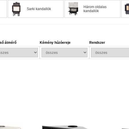
ban acél- vagy lemezborítást, belül pedig samott bélést. Az acél gyors
Három oldalas
Sarki kandallók
kandallók
nagy mennyiségű hőt képesek elnyelni, és azt még a tűz kialvása után
eknek és burkolatoknak a gyártására is használják. Magas tömege és h
onságos, takarékos és hatékony választás minden olyan otthon számára
ső átmérő
Kémény húzóereje
Rendszer