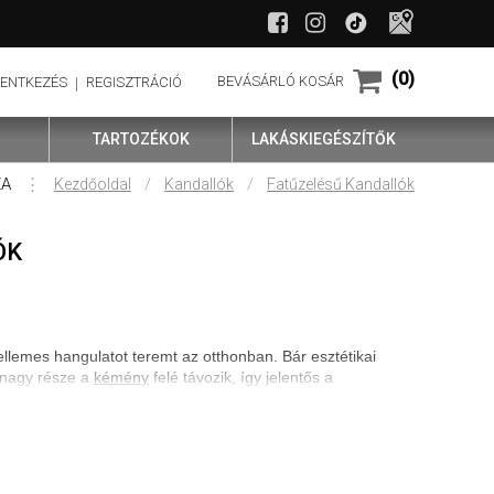
(0)
BEVÁSÁRLÓ KOSÁR
LENTKEZÉS
REGISZTRÁCIÓ
TARTOZÉKOK
LAKÁSKIEGÉSZÍTŐK
ZA
⋮
/
/
Kezdőoldal
Kandallók
Fatűzelésű Kandallók
ÓK
kellemes hangulatot teremt az otthonban. Bár esztétikai
ő nagy része a
kémény
felé távozik, így jelentős a
t. A modern kandallóbetétek úgy lettek kialakítva, hogy
 kevesebb káros anyagot bocsátanak ki az égés során.
ágosabbá teszi az égést, hanem javítja a hő leadását is. A