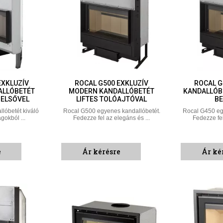
EXKLUZÍV
ROCAL G500 EXKLUZÍV
ROCAL G
ALLÓBETÉT
MODERN KANDALLÓBETÉT
KANDALLÓB
BELSŐVEL
LIFTES TOLÓAJTÓVAL
BE
lóbetét kiváló
Rocal G500 egyenes kandallóbetét.
Rocal G450 eg
okból ...
Fedezze fel az elegáns és ...
Fedezze fel
e
Ár kérésre
Ár ké