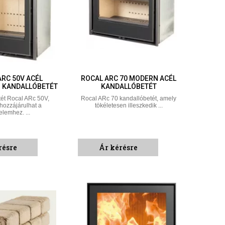
ARC 50V ACÉL
ROCAL ARC 70 MODERN ACÉL
 KANDALLÓBETÉT
KANDALLÓBETÉT
ét Rocal ARc 50V,
Rocal ARc 70 kandallóbetét, amely
hozzájárulhat a
tökéletesen illeszkedik ...
lemhez. ...
résre
Ár kérésre