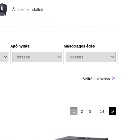
abban felmelegszik, míg a samott kiválóan tárolja a hőt és
Átlátszó kandallók
 is sokáig sugározzák vissza a helyiségbe. Az öntöttvasat
őtároló képessége révén jelentősen növeli a fűtés
, ahol a fa tüzelésű fűtés a természetesség és a kényelem
Ajtó nyitás
Másodlagos égés
Szűrő nullázása
1
2
3
...
14