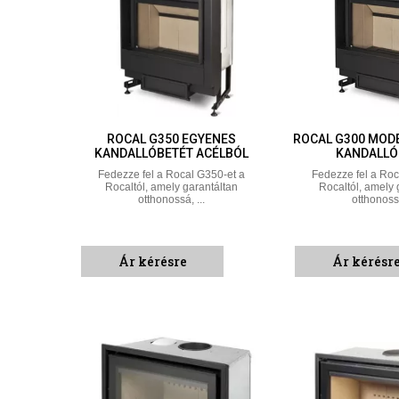
ROCAL G350 EGYENES
ROCAL G300 MOD
KANDALLÓBETÉT ACÉLBÓL
KANDALLÓ
Fedezze fel a Rocal G350-et a
Fedezze fel a Roc
Rocaltól, amely garantáltan
Rocaltól, amely 
otthonossá, ...
otthonossá
Ár kérésre
Ár kérésr