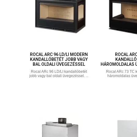
ROCAL ARC 96 LD/LI MODERN
ROCAL ARC
KANDALLÓBETÉT JOBB VAGY
KANDALLÓ
BAL OLDALI ÜVEGEZÉSSEL
HÁROMOLDALAS 
Rocal ARc 96 LD/LI kandallóbetét
Rocal ARc 73 TC k
jobb vagy bal oldali üvegezéssel. ...
háromoldalas üveg