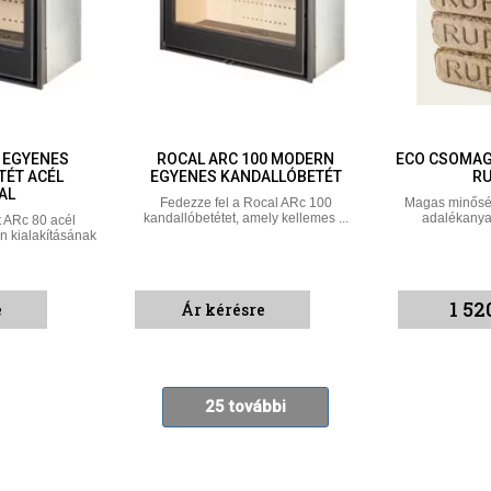
0 EGYENES
ROCAL ARC 100 MODERN
ECO CSOMAG
TÉT ACÉL
EGYENES KANDALLÓBETÉT
RU
AL
Fedezze fel a Rocal ARc 100
Magas minőségű
kandallóbetétet, amely kellemes ...
adalékanyag
t ARc 80 acél
n kialakításának
1 52
e
Ár kérésre
25 további