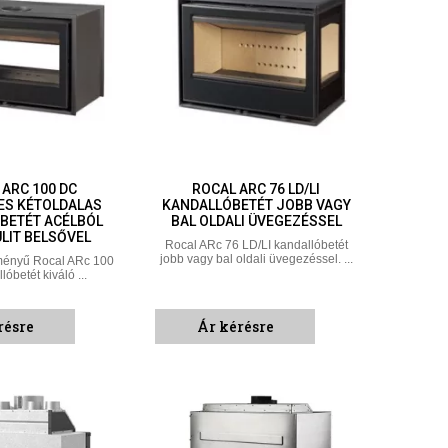
 ARC 100 DC
ROCAL ARC 76 LD/LI
ES KÉTOLDALAS
KANDALLÓBETÉT JOBB VAGY
BETÉT ACÉLBÓL
BAL OLDALI ÜVEGEZÉSSEL
LIT BELSŐVEL
Rocal ARc 76 LD/LI kandallóbetét
jobb vagy bal oldali üvegezéssel. ...
tményű Rocal ARc 100
óbetét kiváló ...
résre
Ár kérésre