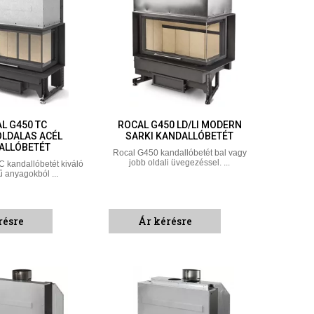
L G450 TC
ROCAL G450 LD/LI MODERN
LDALAS ACÉL
SARKI KANDALLÓBETÉT
ALLÓBETÉT
Rocal G450 kandallóbetét bal vagy
jobb oldali üvegezéssel. ...
 kandallóbetét kiváló
 anyagokból ...
résre
Ár kérésre