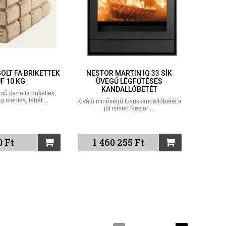
OLT FA BRIKETTEK
NESTOR MARTIN IQ 33 SÍK
F 10 KG
ÜVEGŰ LÉGFŰTÉSES
KANDALLÓBETÉT
 tiszta fa brikettek,
 mentes, tehát ...
Kiváló minőségű luxuskandallóbetét a
jól ismert Nestor ...
0 Ft
1 460 255 Ft