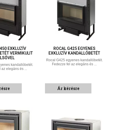
450 EXKLUZÍV
ROCAL G425 EGYENES
ETÉT VERMIKULIT
EXKLUZÍV KANDALLÓBETÉT
LSŐVEL
Rocal G425 egyenes kandallóbetét.
Fedezze fel az elegáns és ...
yenes kandallóbetét.
 az elegáns és ...
résre
Ár kérésre