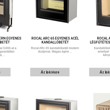
ERN EGYENES
ROCAL ARC 65 EGYENES ACÉL
ROCAL 
BETÉT
KANDALLÓBETÉT
LÉGFŰTÉTES
al G300-at a
Rocal ARc 65 kandallóbetét modern
Kandallóbet
garantáltan
dizájnnal. Magas égési ...
amellyel 
, ...
kénye
e
Ár kérésre
Ár ké