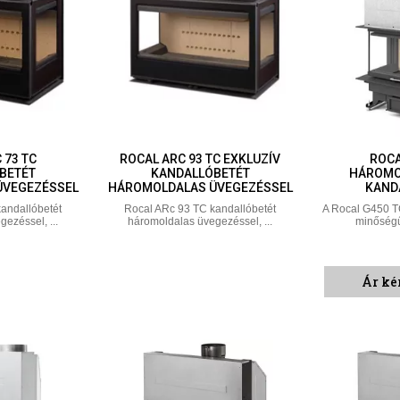
 73 TC
ROCAL ARC 93 TC EXKLUZÍV
ROCA
BETÉT
KANDALLÓBETÉT
HÁROMO
ÜVEGEZÉSSEL
HÁROMOLDALAS ÜVEGEZÉSSEL
KAND
andallóbetét
Rocal ARc 93 TC kandallóbetét
A Rocal G450 TC
ezéssel, ...
háromoldalas üvegezéssel, ...
minőségű
Ár ké