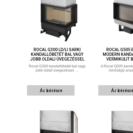
ROCAL G300 LD/LI SARKI
ROCAL G505 
KANDALLÓBETÉT BAL VAGY
MODERN KAND
JOBB OLDALI ÜVEGEZÉSSEL
VERMIKULIT 
Rocal G300 kandallóbetét bal vagy
A Rocal G505 kandal
jobb oldali üvegezéssel. ...
minőségű anyag
Ár kérésre
Ár kérésr