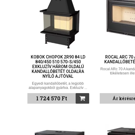
KOBOK CHOPOK 2R90 84 LD
ROCAL ARC 70
840/450 510 570-S/450
KANDALLÓBETÉ
EXKLUZÍV HÁROM OLDALÚ
Rocal ARc 70 A kanda
KANDALLÓBETÉT OLDALRA
tökéletesen ille
NYÍLÓ AJTÓVAL
Egyedi kandallóbetét, a legjobb
alapanyagokból gyártva. Exkluzív ...
1 724 570 Ft
Ár kérésr