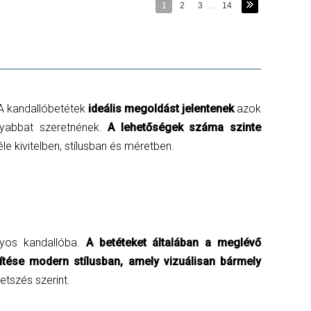
1
2
3
...
14
A kandallóbetétek
ideális megoldást jelentenek
azok
nyabbat szeretnének.
A lehetőségek száma szinte
e kivitelben, stílusban és méretben.
nyos kandallóba.
A betéteket általában a meglévő
ítése modern stílusban, amely vizuálisan bármely
etszés szerint.