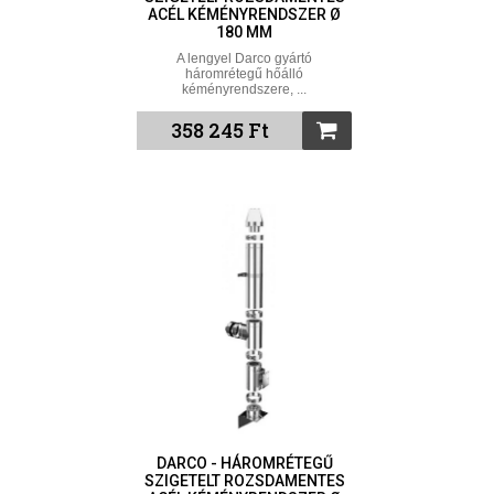
ACÉL KÉMÉNYRENDSZER Ø
180 MM
A lengyel Darco gyártó
háromrétegű hőálló
kéményrendszere, ...
358 245 Ft
DARCO - HÁROMRÉTEGŰ
SZIGETELT ROZSDAMENTES