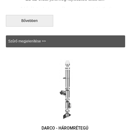
A kínálatunkat személyesen is megtekintheti
bemutatótermünkben
, ahol bő választékkal várjuk Önt.
Bővebben
Szűrő megjelenítése >>
DARCO - HÁROMRÉTEGŰ