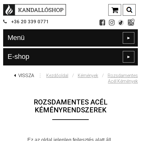
+36
20
339
0771
Menü
►
E-shop
►
VISSZA
⋮
/
/
Kezdőoldal
Kémények
Rozsdamentes
Acél Kémények
ROZSDAMENTES ACÉL
KÉMÉNYRENDSZEREK
Ez az oldal jelenleg fejlesztés alatt áll.