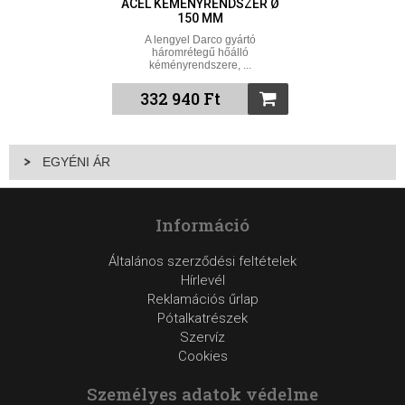
ACÉL KÉMÉNYRENDSZER Ø
150 MM
A lengyel Darco gyártó
háromrétegű hőálló
kéményrendszere, ...
332 940 Ft
EGYÉNI ÁR
Információ
Általános szerződési feltételek
Hírlevél
Reklamációs űrlap
Pótalkatrészek
Szervíz
Cookies
Személyes adatok védelme