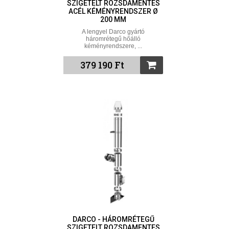
SZIGETELT ROZSDAMENTES
ACÉL KÉMÉNYRENDSZER Ø
200 MM
A lengyel Darco gyártó
háromrétegű hőálló
kéményrendszere, ...
379 190 Ft
DARCO - HÁROMRÉTEGŰ
SZIGETELT ROZSDAMENTES