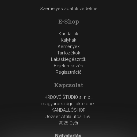
Személyes adatok védelme
E-Shop
Kandallók
Kályhák
Kémények
Tartozékok
Lakáskiegészítők
Bejelentkezés
Regisztráció
Kapcsolat
KRBOVÉ ŠTÚDIO s. r. o.,
magyarországi fióktelepe:
KANDALLÓSHOP
József Attila utca 159.
9028 Győr
Nyitvatartás
: