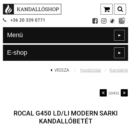
+36
20
339
0771
Menü
►
E-shop
►
VISSZA
⋮
/
Kezdőoldal
Kandallók
10/431
ROCAL G450 LD/LI MODERN SARKI
KANDALLÓBETÉT