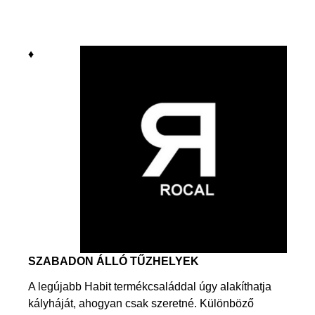
♦
SZABADON ÁLLÓ TŰZHELYEK
A legújabb Habit termékcsaláddal úgy alakíthatja
kályháját, ahogyan csak szeretné. Különböző