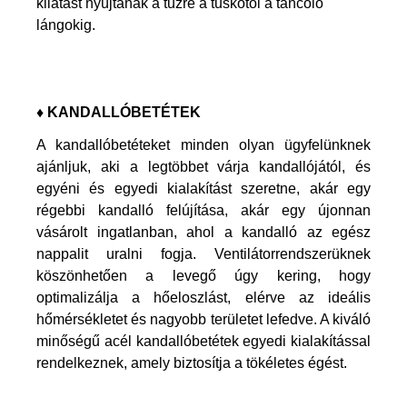
kilátást nyújtanak a tűzre a tuskótól a táncoló
lángokig.
♦ KANDALLÓBETÉTEK
A kandallóbetéteket minden olyan ügyfelünknek
ajánljuk, aki a legtöbbet várja kandallójától, és
egyéni és egyedi kialakítást szeretne, akár egy
régebbi kandalló felújítása, akár egy újonnan
vásárolt ingatlanban, ahol a kandalló az egész
nappalit uralni fogja. Ventilátorrendszerüknek
köszönhetően a levegő úgy kering, hogy
optimalizálja a hőeloszlást, elérve az ideális
hőmérsékletet és nagyobb területet lefedve. A kiváló
minőségű acél kandallóbetétek egyedi kialakítással
rendelkeznek, amely biztosítja a tökéletes égést.