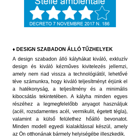
♦ DESIGN SZABADON ÁLLÓ TŰZHELYEK
A design szabadon álló kályhákat kiváló, exkluzív
design és kiváló kézműves kivitelezés jellemzi,
amely nem riad vissza a technológiától, lehetővé
téve számunkra, hogy kiváló teljesítményt érjünk el
a hatékonyság, a teljesítmény és a minimális
kibocsátás tekintetében. A kályha minden egyes
részéhez a legmegfelelőbb anyagot használjuk
(acél, rozsdamentes acél, vermikulit, égetett tégla),
valamint a külső felülethez hőálló bevonatot.
Minden modell egyedi kialakítással készül, amely
az Ön otthonának bármely helyiségébe illeszkedik.