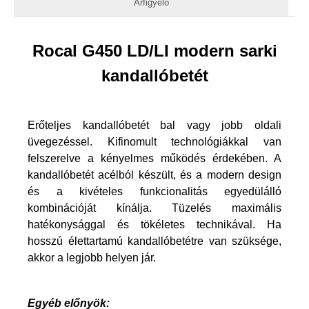
Árfigyelő
Rocal G450 LD/LI modern sarki
kandallóbetét
Erőteljes kandallóbetét bal vagy jobb oldali
üvegezéssel. Kifinomult technológiákkal van
felszerelve a kényelmes működés érdekében. A
kandallóbetét acélból készült, és a modern design
és a kivételes funkcionalitás egyedülálló
kombinációját kínálja. Tüzelés maximális
hatékonysággal és tökéletes technikával. Ha
hosszú élettartamú kandallóbetétre van szüksége,
akkor a legjobb helyen jár.
Egyéb előnyök: