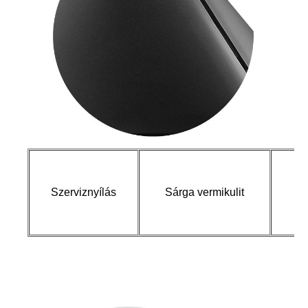
Ro
Szerviznyílás
Sárga vermikulit
ké