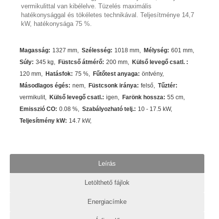
vermikulittal van kibélelve. Tüzelés maximális
hatékonysággal és tökéletes technikával. Teljesítménye 14,7
kW, hatékonysága 75 %.
Magasság
:
1327 mm
Szélesség
:
1018 mm
Mélység
:
601 mm
Súly
:
345 kg
Füstcső átmérő
:
200 mm
Külső levegő csatl.
:
120 mm
Hatásfok
:
75
%
Fűtőtest anyaga
:
öntvény
Másodlagos égés
:
nem
Füstcsonk iránya
:
felső
Tűztér
:
vermikulit
Külső levegő csatl.
:
igen
Farönk hossza
:
55 cm
Emisszió CO
:
0.08 %
Szabályozható telj.
:
10 - 17.5 kW
Teljesítmény kW
:
14.7
kW
Leírás
Letölthető fájlok
Energiacímke