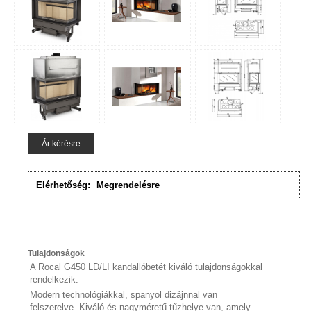
Ár kérésre
Elérhetőség:
Megrendelésre
Tulajdonságok
A Rocal G450 LD/LI kandallóbetét kiváló tulajdonságokkal
rendelkezik:
Modern technológiákkal, spanyol dizájnnal van
felszerelve. Kiváló és nagyméretű tűzhelye van, amely