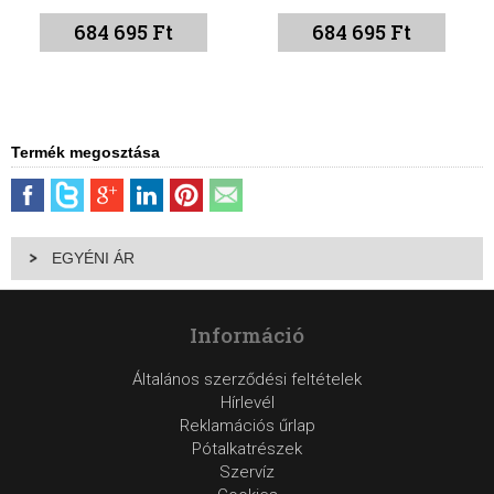
684 695 Ft
732 450 Ft
Termék megosztása
EGYÉNI ÁR
Információ
Általános szerződési feltételek
Hírlevél
Reklamációs űrlap
Pótalkatrészek
Szervíz