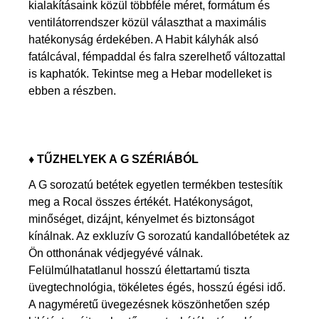
kialakításaink közül többféle méret, formátum és
ventilátorrendszer közül választhat a maximális
hatékonyság érdekében. A Habit kályhák alsó
fatálcával, fémpaddal és falra szerelhető változattal
is kaphatók. Tekintse meg a Hebar modelleket is
ebben a részben.
♦
TŰZHELYEK A G SZÉRIÁBÓL
A G sorozatú betétek egyetlen termékben testesítik
meg a Rocal összes értékét. Hatékonyságot,
minőséget, dizájnt, kényelmet és biztonságot
kínálnak. Az exkluzív G sorozatú kandallóbetétek az
Ön otthonának védjegyévé válnak.
Felülmúlhatatlanul hosszú élettartamú tiszta
üvegtechnológia, tökéletes égés, hosszú égési idő.
A nagyméretű üvegezésnek köszönhetően szép