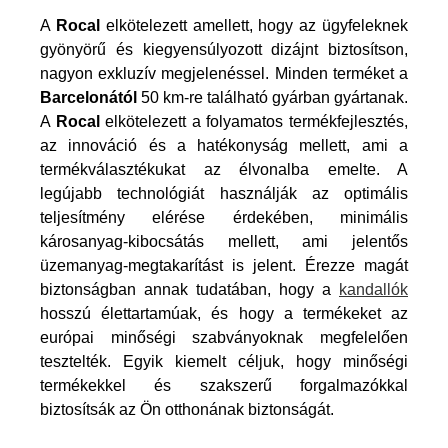
A
Rocal
elkötelezett amellett, hogy az ügyfeleknek
gyönyörű és kiegyensúlyozott dizájnt biztosítson,
nagyon exkluzív megjelenéssel. Minden terméket a
Barcelonától
50 km-re található gyárban gyártanak.
A
Rocal
elkötelezett a folyamatos termékfejlesztés,
az innováció és a hatékonyság mellett, ami a
termékválasztékukat az élvonalba emelte. A
legújabb technológiát használják az optimális
teljesítmény elérése érdekében, minimális
károsanyag-kibocsátás mellett, ami jelentős
üzemanyag-megtakarítást is jelent. Érezze magát
biztonságban annak tudatában, hogy a
kandallók
hosszú élettartamúak, és hogy a termékeket az
európai minőségi szabványoknak megfelelően
tesztelték. Egyik kiemelt céljuk, hogy minőségi
termékekkel és szakszerű forgalmazókkal
biztosítsák az Ön otthonának biztonságát.