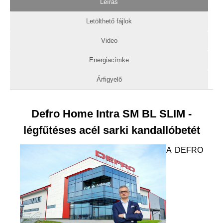
Leírás
Letölthető fájlok
Video
Energiacímke
Árfigyelő
Defro Home Intra SM BL SLIM -
légfűtéses acél sarki kandallóbetét
A DEFRO