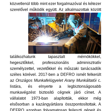
közvetlenül több mint ezer forgalmazóval és kétezer
szerelővel működik
együtt. Az alkalmazottak között
találkozhatunk tapasztalt mérnökökkel,
hegesztőkkel, professzionális adminisztratív
személyzettel, vezetőkkel és műszaki tanácsadók
széles körével. 2017-ben a DEFRO ismét felkerült
az
Országos Munkafelügyelet Arany Munkáltatói
c.
listára, és elnyerte a legbiztonságosabb
munkavégzést biztosító cégnek járó címet. A
vállalatot 1973-ban alapították, ekkor még
elsősorban a kazángyártásra összpontosítottak. A
DEFRO azonban folyamatosan fejleszti gépeit és