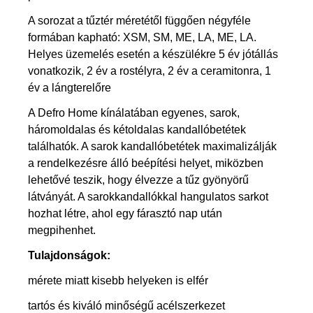
A sorozat a tűztér méretétől függően négyféle
formában kapható: XSM, SM, ME, LA, ME, LA.
Helyes üzemelés esetén a készülékre 5 év jótállás
vonatkozik, 2 év a rostélyra, 2 év a ceramitonra, 1
év a lángterelőre
A Defro Home kínálatában egyenes, sarok,
háromoldalas és kétoldalas kandallóbetétek
találhatók. A sarok kandallóbetétek maximalizálják
a rendelkezésre álló beépítési helyet, miközben
lehetővé teszik, hogy élvezze a tűz gyönyörű
látványát. A sarokkandallókkal hangulatos sarkot
hozhat létre, ahol egy fárasztó nap után
megpihenhet.
Tulajdonságok:
mérete miatt kisebb helyeken is elfér
tartós és kiváló minőségű acélszerkezet