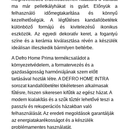
ma már pelletkályhákat is gyárt. Előnyük a
felhasználó időmegtakarítása és könnyű
kezelhetőségük.
A légfűtéses kandallóbetétek
különböző formájú és kivitelezésű ikonikus
eszközök. Az egyedi dekoratív keret, a fogantyú
színe és a kerámia kiválasztása révén a készülék
ideálisan illeszkedik bármilyen beltérbe.
A Defro Home Prima termékcsaládot a
környezetvédelem, a formatervezés és a
gazdaságosság harmóniájának szem előtt
tartásával hozták létre. A DEFRO HOME INTRA
sorozat kandallóbetétei tökéletesen alkalmasak
fűtésre, hiszen sikeresen kifűtik az egész házat. A
modern kialakítás és a szűk tűztér lehetővé teszi a
passzív és rekuperációs házakban való
felhasználását. Az eredeti megoldások garantálják
az energiatakarékosságot és a készülék
problémamentes használatát.