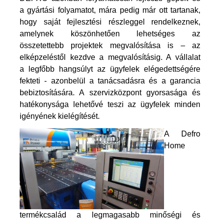
a gyártási folyamatot, mára pedig már ott tartanak,
hogy saját fejlesztési részleggel rendelkeznek,
amelynek köszönhetően lehetséges az
összetettebb projektek megvalósítása is – az
elképzeléstől kezdve a megvalósításig. A vállalat
a legfőbb hangsúlyt az ügyfelek elégedettségére
fekteti - azonbelül a tanácsadásra és a garancia
bebiztosítására. A szervizközpont gyorsasága és
hatékonysága lehetővé teszi az ügyfelek minden
igényének kielégítését.
A Defro
Home
termékcsalád a legmagasabb minőségi és