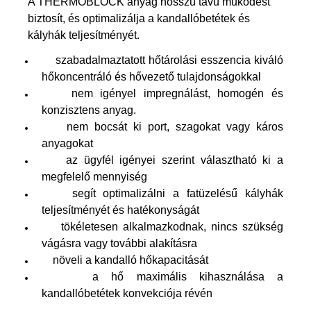
A THERMOBLOCK anyag hosszú távú működést
biztosít, és optimalizálja a kandallóbetétek és
kályhák teljesítményét.
szabadalmaztatott hőtárolási esszencia kiváló
hőkoncentráló és hővezető tulajdonságokkal
nem igényel impregnálást, homogén és
konzisztens anyag.
nem bocsát ki port, szagokat vagy káros
anyagokat
az ügyfél igényei szerint választható ki a
megfelelő mennyiség
segít optimalizálni a fatüzelésű kályhák
teljesítményét és hatékonyságát
tökéletesen alkalmazkodnak, nincs szükség
vágásra vagy további alakításra
növeli a kandalló hőkapacitását
a hő maximális kihasználása a
kandallóbetétek konvekciója révén