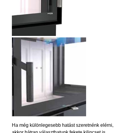
Ha még különlegesebb hatást szeretnénk elérni,
akkor bátran választhatunk fekete kilincset is.