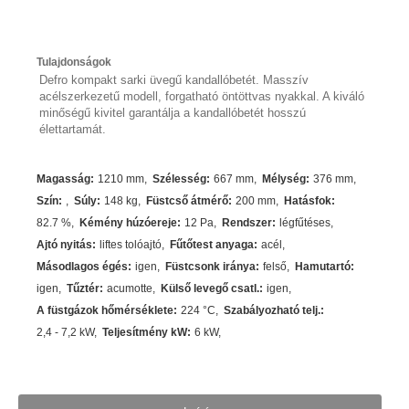
Tulajdonságok
Defro kompakt sarki üvegű kandallóbetét. Masszív
acélszerkezetű modell, forgatható öntöttvas nyakkal. A kiváló
minőségű kivitel garantálja a kandallóbetét hosszú
élettartamát.
Magasság
:
1210 mm
Szélesség
:
667 mm
Mélység
:
376 mm
Szín
:
Súly
:
148 kg
Füstcső átmérő
:
200 mm
Hatásfok
:
82.7
%
Kémény húzóereje
:
12 Pa
Rendszer
:
légfűtéses
Ajtó nyitás
:
liftes tolóajtó
Fűtőtest anyaga
:
acél
Másodlagos égés
:
igen
Füstcsonk iránya
:
felső
Hamutartó
:
igen
Tűztér
:
acumotte
Külső levegő csatl.
:
igen
A füstgázok hőmérséklete
:
224
°C
Szabályozható telj.
:
2,4 - 7,2 kW
Teljesítmény kW
:
6
kW