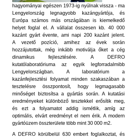
hagyományai egészen 1973-ig nyúlnak vissza - ma
Lengyelország legnagyobb kazángyártója, és
Európa számos más országában is kiemelkedő
helyet foglal el. A vállalat összesen kb. 40 000
kazánt gyárt évente, ami napi 200 kazánt jelent.
A vezető pozíció, amihez az évek során
hozzájutottak, még inkább motiválja őket a cég
dinamikus fejlesztésére. A DEFRO
kutatólaboratóriuma az egyik legforradalmibb
Lengyelországban. A laboratórium a
kazánfejlesztési folyamat minden szakaszában a
tesztelésre összpontosít, hogy legmagasabb
minőséget biztosítsa a gyártás során. A kutatási
eredményeket különböző tesztekkel erősítik meg,
és ezt a folyamatot addig ismétlik, amíg az
optimális, elvárt eredményt el nem érik. A modern
gyártóüzem összterülete több mint 30 000 m2.
A DEFRO körülbelül 630 embert foglalkoztat, és