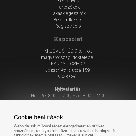
Kémények
Tartozékok
Lakáskiegészítők
Bejelentkezés
Regisztráció
Kapcsolat
KRBOVÉ ŠTÚDIO s. r. o.,
magyarországi fióktelepe:
KANDALLÓSHOP
József Attila utca 159.
9028 Győr
Nyitvatartás
:
Hé - Pé: 8:00 - 17:00, Szo: 8:00 - 12:00
Cookie beállítások
Weboldalunk működéséhez elengedhetetlen sütiket
használunk, amelyek lehetővé teszik a weboldal alapvető
funkcióinak megvalósítását. Ezeket a sütiket