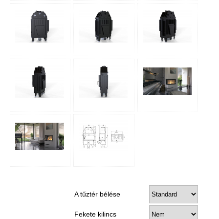
A tűztér bélése
Fekete kilincs