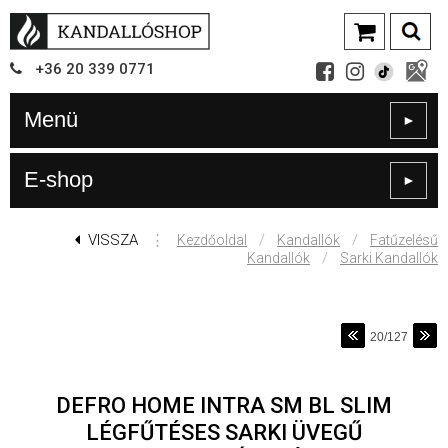
+36
20
339
0771
Menü
►
E-shop
►
VISSZA
⋮
/
/
Kezdőoldal
Kandallók
Fatűzelésű
/
Kandallók
Sarki Kandallók
20/127
DEFRO HOME INTRA SM BL SLIM
LÉGFŰTÉSES SARKI ÜVEGŰ