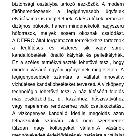
biztonsági osztályba tartozó eszközök. A modern
fűtőberendezések a legigényesebb ügyfelek
elvárásainak is megfelelnek. A készülékek nemcsak
dizájnos bútorok, hanem mindenekelőtt nagyszerű
hőforrások, melyek sosem okoznak csalódást.
A DEFRO által forgalmazott termékekhez tartoznak
a légfűtéses és vízteres sík vagy sarok
kandallóbetétek, önálló kályhák és pelletkályhák.
Ez a széles termékválaszték lehetővé teszi, hogy
minden vásárló egyéni igényeinek megfeleljen.
A
legigényesebbek számára a vállalat innovatív,
vízhűtéses kandallóbetéteket tervezett. A vízköpeny
technológia lehetővé teszi a ház fűtéséért felelős
más eszközökhöz, pl. kazánhoz, hőszivattyúhoz
vagy napelemes rendszerhez való csatlakoztatást.
A vízköpenyes kandalló ideális megoldás azon
felhasználók számára, akik nem szeretnének
túlzóan nagy költségeket vállalni.
A vásárlók
megnövekedett érdeklődésének hatására a vállalat