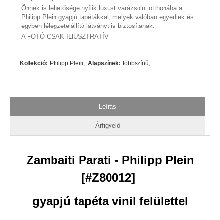
Önnek is lehetősége nyílik luxust varázsolni otthonába a
Philipp Plein gyapjú tapétákkal, melyek valóban egyediek és
egyben lélegzetelállító látványt is biztosítanak.
A FOTÓ CSAK ILlUSZTRATÍV
Kollekció
:
Philipp Plein
Alapszínek
:
többszínű
Leírás
Árfigyelő
Zambaiti Parati - Philipp Plein
[#Z80012]
gyapjú tapéta vinil felülettel