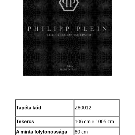
Tapéta kód
Z80012
Tekercs
106 cm × 1005 cm
A minta folytonossága
80 cm