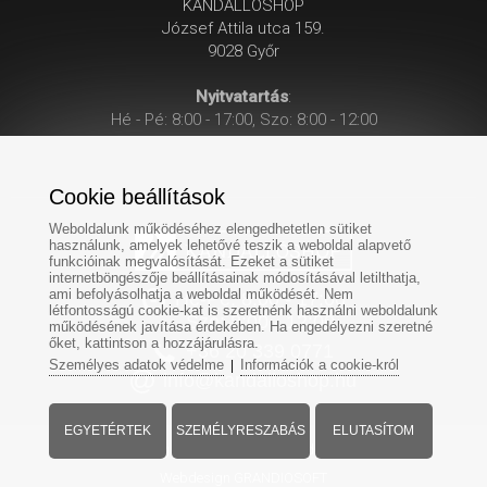
KANDALLÓSHOP
József Attila utca 159.
9028 Győr
Nyitvatartás
:
Hé - Pé: 8:00 - 17:00, Szo: 8:00 - 12:00
Cookie beállítások
Weboldalunk működéséhez elengedhetetlen sütiket
használunk, amelyek lehetővé teszik a weboldal alapvető
funkcióinak megvalósítását. Ezeket a sütiket
internetböngészője beállításainak módosításával letilthatja,
ami befolyásolhatja a weboldal működését. Nem
Hé-Pé: 8:00 - 17:00
létfontosságú cookie-kat is szeretnénk használni weboldalunk
Szo: 8:00 - 12:00
működésének javítása érdekében. Ha engedélyezni szeretné
őket, kattintson a hozzájárulásra.
+
36 20 339 0771
Személyes adatok védelme
Információk a cookie-król
|
info@kandalloshop.hu
EGYETÉRTEK
SZEMÉLYRESZABÁS
ELUTASÍTOM
Minden jog fenntartva - www.kandalloshop.hu
Webdesign
GRANDIOSOFT