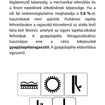
légáteresztő képesség, a mechanikai ellenállás és
a finom repedések elfedésének képessége. Ha a
sík fal nedvességtartalma meghaladja a
0,8 %
-ot,
használatuk nem ajánlott. Hullámos tapéta
felhordásakor a ragasztót közvetlenül az alatta lévő
falra kell felvinni, amelyre az egyes tapétacsíkokat
felhordjuk. A gyapjútapéta felragasztásához
használjon erre a célra kifejlesztett
gyapjútapétaragasztót
. A gyapjútapéta eltávolítása
egyszerű.