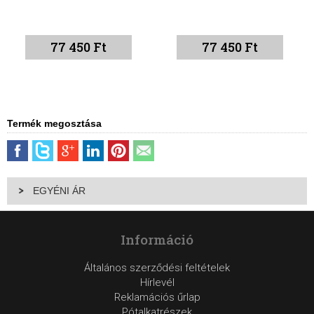
77 450 Ft
77 450 Ft
Termék megosztása
EGYÉNI ÁR
Információ
Általános szerződési feltételek
Hírlevél
Reklamációs űrlap
Pótalkatrészek