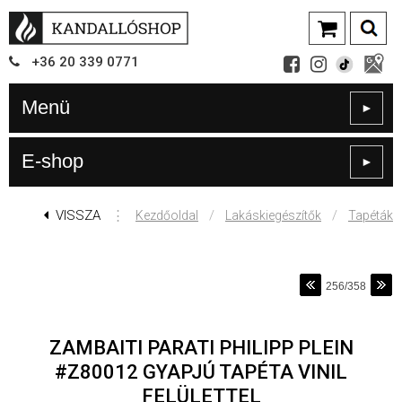
+36
20
339
0771
Menü
►
E-shop
►
VISSZA
⋮
/
/
Kezdőoldal
Lakáskiegészítők
Tapéták
256/358
ZAMBAITI PARATI PHILIPP PLEIN
#Z80012 GYAPJÚ TAPÉTA VINIL
FELÜLETTEL