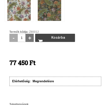
Termék kódja:
Z80012
-
+
Kosárba
rakom
77 450
Ft
Elérhetőség:
Megrendelésre
Tulajdonságok