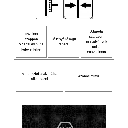
A tapéta
Tisztítani
szárazon,
szappan
Jó fényállóságú
maradványok
oldattal és puha
tapéta
nélkül
kefével lehet
eltávolítható
A ragasztót csak a falra
Azonos minta
alkalmazni