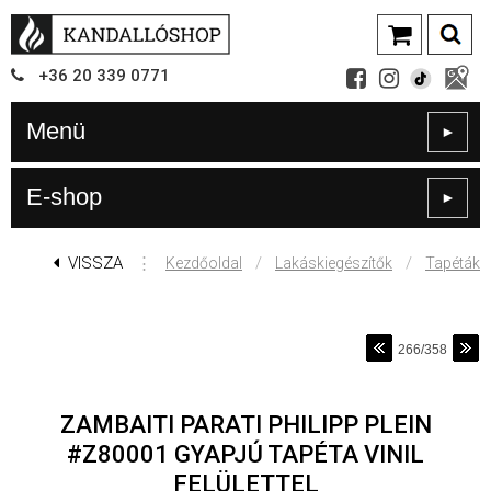
+36
20
339
0771
Menü
►
E-shop
►
VISSZA
⋮
/
/
Kezdőoldal
Lakáskiegészítők
Tapéták
266/358
ZAMBAITI PARATI PHILIPP PLEIN
#Z80001 GYAPJÚ TAPÉTA VINIL
FELÜLETTEL