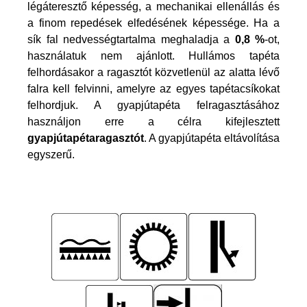
légáteresztő képesség, a mechanikai ellenállás és
a finom repedések elfedésének képessége. Ha a
sík fal nedvességtartalma meghaladja a
0,8 %
-ot,
használatuk nem ajánlott. Hullámos tapéta
felhordásakor a ragasztót közvetlenül az alatta lévő
falra kell felvinni, amelyre az egyes tapétacsíkokat
felhordjuk. A gyapjútapéta felragasztásához
használjon erre a célra kifejlesztett
gyapjútapétaragasztót
. A gyapjútapéta eltávolítása
egyszerű.