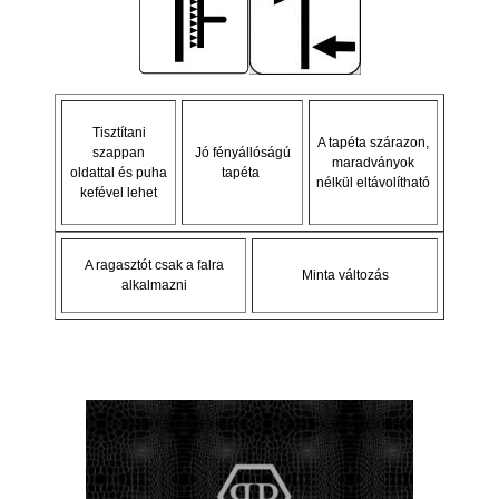
Tisztítani
A tapéta szárazon,
szappan
Jó fényállóságú
maradványok
oldattal és puha
tapéta
nélkül eltávolítható
kefével lehet
A ragasztót csak a falra
Minta változás
alkalmazni