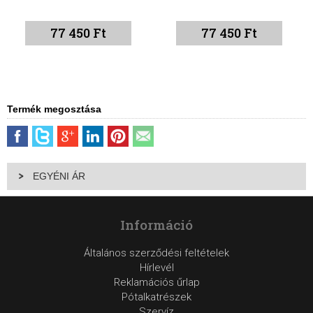
77 450 Ft
77 450 Ft
Termék megosztása
EGYÉNI ÁR
Információ
Általános szerződési feltételek
Hírlevél
Reklamációs űrlap
Pótalkatrészek
Szervíz