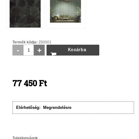
Termék kódja:
Z80001
-
+
Kosárba
rakom
77 450
Ft
Elérhetőség:
Megrendelésre
Tulajdonságok