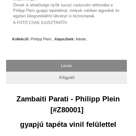
Önnek is lehetősége nyílik luxust varázsolni otthonába a
Philipp Plein gyapjú tapétákkal, melyek valóban egyediek és
egyben lélegzetelállító látványt is biztosítanak.
A FOTÓ CSAK ILlUSZTRATÍV
Kollekció
:
Philipp Plein
Alapszínek
:
fekete
Leírás
Árfigyelő
Zambaiti Parati - Philipp Plein
[#Z80001]
gyapjú tapéta vinil felülettel