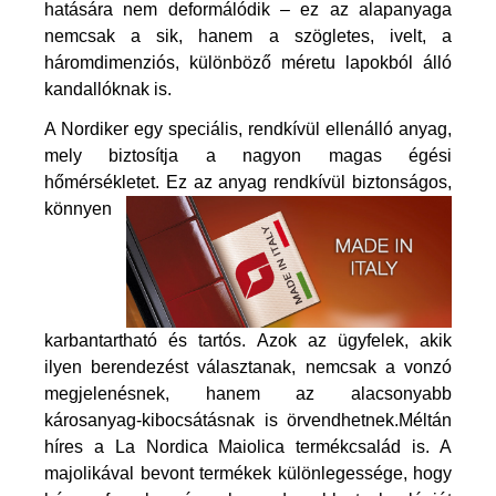
hatására nem deformálódik – ez az alapanyaga
nemcsak a sik, hanem a szögletes, ivelt, a
háromdimenziós, különböző méretu lapokból álló
kandallóknak is.
A Nordiker egy speciális, rendkívül ellenálló anyag,
mely biztosítja a nagyon magas égési
hőmérsékletet. Ez az anyag
rendkívül
biztonságos,
könnyen
karbantartható és tartós. Azok az ügyfelek, akik
ilyen berendezést választanak, nemcsak a vonzó
megjelenésnek, hanem az alacsonyabb
károsanyag-kibocsátásnak is örvendhetnek.Méltán
híres a La Nordica Maiolica termékcsalád is. A
majolikával bevont termékek különlegessége, hogy