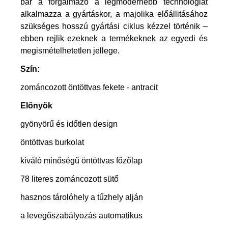
bár a forgalmazó a legmodernebb technológiát
alkalmazza a gyártáskor, a majolika előállitásához
szükséges hosszú gyártási ciklus kézzel történik –
ebben rejlik ezeknek a termékeknek az egyedi és
megismételhetetlen jellege.
Szín:
zománcozott öntöttvas fekete - antracit
Előnyök
gyönyörű és időtlen design
öntöttvas burkolat
kiváló minőségű öntöttvas főzőlap
78 literes zománcozott sütő
hasznos tárolóhely a tűzhely alján
a levegőszabályozás automatikus