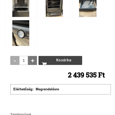
-
+
Kosárba
rakom
2 439 535 Ft
Elérhetőség:
Megrendelésre
Tulajdonságok