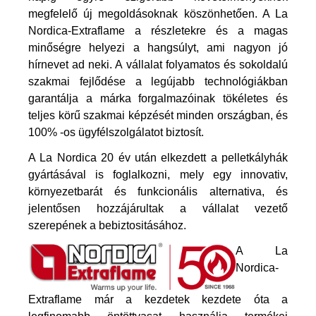
megfelelő új megoldásoknak köszönhetően. A La
Nordica-Extraflame a részletekre és a magas
minőségre helyezi a hangsúlyt, ami nagyon jó
hírnevet ad neki. A vállalat folyamatos és sokoldalú
szakmai fejlődése a legújabb technológiákban
garantálja a márka forgalmazóinak tökéletes és
teljes körű szakmai képzését minden országban, és
100% -os ügyfélszolgálatot biztosít.
A La Nordica 20 év után elkezdett a pelletkályhák
gyártásával is foglalkozni, mely egy innovativ,
környezetbarát és funkcionális alternativa, és
jelentősen hozzájárultak a vállalat vezető
szerepének a bebiztositásához.
A La
Nordica-
Extraflame már a kezdetek kezdete óta a