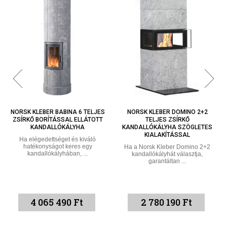
NORSK KLEBER DOMINO 2+2
NORSK KLEBER DOMINO 2+3
TELJES ZSÍRKŐ
SZÖGLETES KIALAKÍTÁSÚ
KANDALLÓKÁLYHA SZÖGLETES
HŐTÁROLÓS KANDALLÓKÁLYHA
KIALAKÍTÁSSAL
A Norsk Kleber Domino 3+2-es
modell esetén vitathatatlan a több
Ha a Norsk Kleber Domino 2+2
...
kandallókályhát választja,
garantáltan ...
2 780 190 Ft
2 998 280 Ft