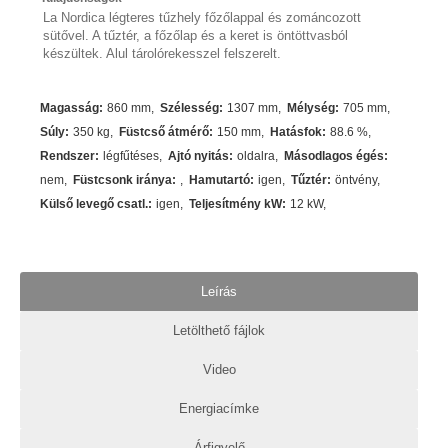
La Nordica légteres tűzhely főzőlappal és zománcozott
sütővel. A tűztér, a főzőlap és a keret is öntöttvasból
készültek. Alul tárolórekesszel felszerelt.
Magasság
:
860 mm
Szélesség
:
1307 mm
Mélység
:
705 mm
Súly
:
350 kg
Füstcső átmérő
:
150 mm
Hatásfok
:
88.6
%
Rendszer
:
légfűtéses
Ajtó nyitás
:
oldalra
Másodlagos égés
:
nem
Füstcsonk iránya
:
Hamutartó
:
igen
Tűztér
:
öntvény
Külső levegő csatl.
:
igen
Teljesítmény kW
:
12
kW
Leírás
Letölthető fájlok
Video
Energiacímke
Árfigyelő