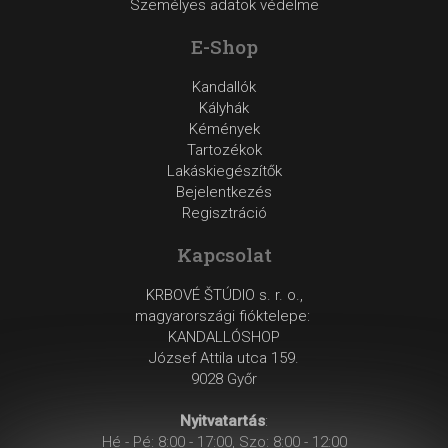
Személyes adatok védelme
E-Shop
Kandallók
Kályhák
Kémények
Tartozékok
Lakáskiegészítők
Bejelentkezés
Regisztráció
Kapcsolat
KRBOVÉ ŠTÚDIO s. r. o.,
magyarországi fióktelepe:
KANDALLÓSHOP
József Attila utca 159.
9028 Győr
Nyitvatartás
:
Hé - Pé: 8:00 - 17:00, Szo: 8:00 - 12:00