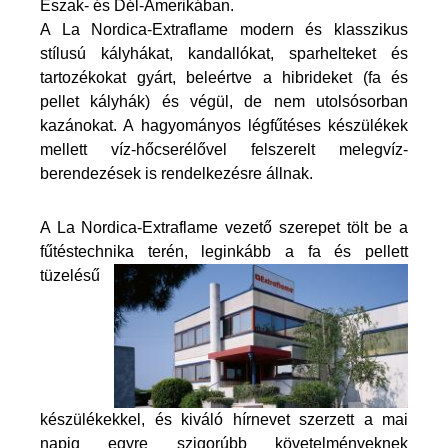
Észak- és Dél-Amerikában.
A La Nordica-Extraflame modern és klasszikus
stílusú kályhákat, kandallókat, sparhelteket és
tartozékokat gyárt, beleértve a hibrideket (fa és
pellet kályhák) és végül, de nem utolsósorban
kazánokat. A hagyományos légfűtéses készülékek
mellett víz-hőcserélővel felszerelt melegvíz-
berendezések is rendelkezésre állnak.
A La Nordica-Extraflame vezető szerepet tölt be a
fűtéstechnika terén, leginkább a fa és
pellett
tüzelésű
készülékekkel, és kiváló hírnevet szerzett a mai
napig egyre szigorúbb követelményeknek