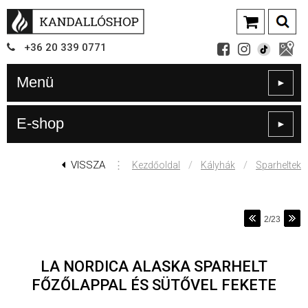
+36
20
339
0771
Menü
►
E-shop
►
VISSZA
⋮
/
/
Kezdőoldal
Kályhák
Sparheltek
2/23
LA NORDICA ALASKA SPARHELT
FŐZŐLAPPAL ÉS SÜTŐVEL FEKETE