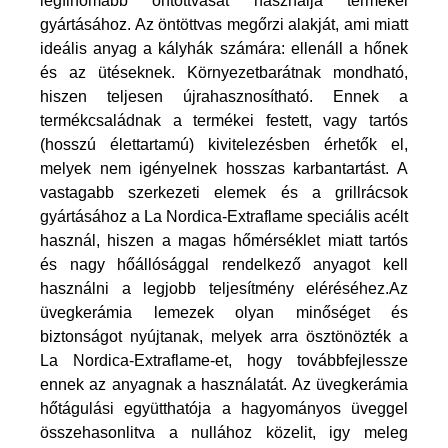
legfinomabb öntöttvasat használja termékei
gyártásához. Az öntöttvas megőrzi alakját, ami miatt
ideális anyag a kályhák számára: ellenáll a hőnek
és az ütéseknek. Környezetbarátnak mondható,
hiszen teljesen újrahasznosítható. Ennek a
termékcsaládnak a termékei festett, vagy tartós
(hosszú élettartamú) kivitelezésben érhetők el,
melyek nem igényelnek hosszas karbantartást. A
vastagabb szerkezeti elemek és a grillrácsok
gyártásához a La Nordica-Extraflame speciális acélt
használ, hiszen a magas hőmérséklet miatt tartós
és nagy hőállósággal rendelkező anyagot kell
használni a legjobb teljesítmény eléréséhez.
Az
üvegkerámia lemezek olyan minőséget és
biztonságot nyújtanak, melyek arra ösztönözték a
La Nordica-Extraflame-et, hogy továbbfejlessze
ennek az anyagnak a használatát. Az üvegkerámia
hőtágulási együtthatója a hagyományos üveggel
összehasonlitva a nullához közelit, igy meleg