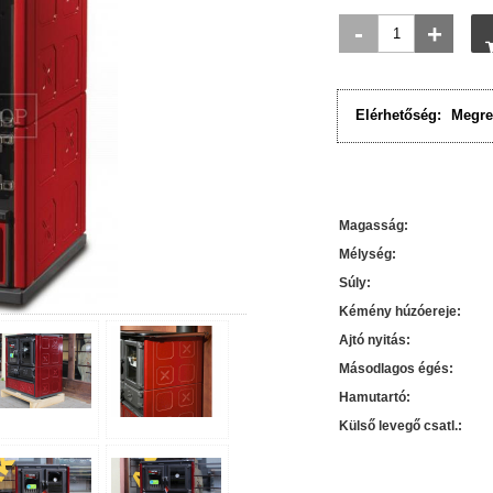
-
+
Elérhetőség:
Megre
Magasság
:
Mélység
:
Súly
:
Kémény húzóereje
:
Ajtó nyitás
:
Másodlagos égés
:
Hamutartó
:
Külső levegő csatl.
: