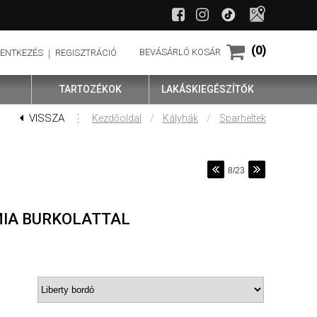
(0)
BEVÁSÁRLÓ KOSÁR
LENTKEZÉS
REGISZTRÁCIÓ
TARTOZÉKOK
LAKÁSKIEGÉSZÍTŐK
VISSZA
⋮
/
/
Kezdőoldal
Kályhák
Sparheltek
8/23
MIA BURKOLATTAL