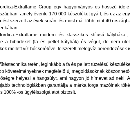
rdica-Extraflame Group egy hagyományos és hosszú ideje k
szágban, amely évente 170 000 készüléket gyárt, és ez az egyi
dést szerzett az évek során, és most már több mint 40 országba
rikában.
rdica-Extraflame modern és klasszikus stílusú kályhákat, k
ve a hibrideket (fa és pellet kályhák) és végül, de nem ut
kek mellett víz-hőcserélővel felszerelt melegvíz-berendezések i
fűtéstechnika terén, leginkább a fa és
pellett tüzelésű készülék
orúbb követelményeknek megfelelő új megoldásoknak köszönhető
ségre helyezi a hangsúlyt, ami nagyon jó hírnevet ad neki. A 
újabb technológiákban garantálja a márka forgalmazóinak töké
 100% -os ügyfélszolgálatot biztosít.