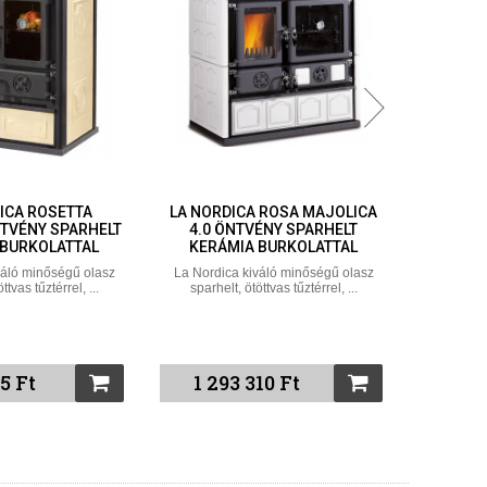
ICA ROSETTA
LA NORDICA ROSA MAJOLICA
LA NORD
NTVÉNY SPARHELT
4.0 ÖNTVÉNY SPARHELT
ÖNTVÉN
 BURKOLATTAL
KERÁMIA BURKOLATTAL
váló minőségű olasz
La Nordica kiváló minőségű olasz
La Nordi
ttvas tűztérrel, ...
sparhelt, ötöttvas tűztérrel, ...
sparhel
5 Ft
1 293 310 Ft
1 1