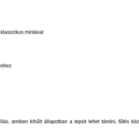
 klasszikus mintával
téshez
ílás, amiben kihűlt állapotban a tepsit lehet tárolni, fűtés k