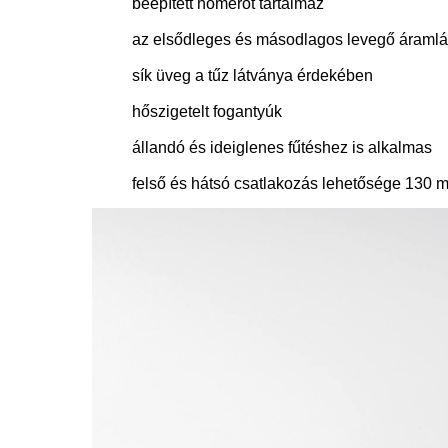
beépített hőmérő
t tartalmaz
az elsődleges és másodlagos levegő áramlás
sík üveg a tűz látványa érdekében
hőszigetelt fogantyúk
állandó és ideiglenes fűtéshez is alkalmas
felső és hátsó csatlakozás lehetősége 130 