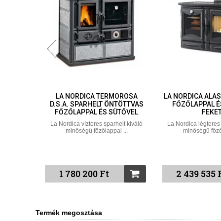
Y 4,5
LA NORDICA TERMOROSA
LA NORDICA ALA
ELT
D.S.A. SPARHELT ÖNTÖTTVAS
FŐZŐLAPPAL É
ÉRREL
FŐZŐLAPPAL ÉS SÜTŐVEL
FEKE
parhelt
La Nordica vízteres sparhelt kiváló
La Nordica légteres 
lappal ...
minőségű főzőlappal ...
minőségű főzől
1 780 200 Ft
2 439 535 
Termék megosztása