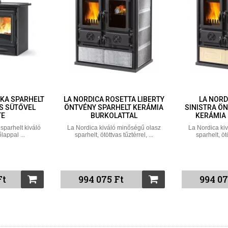
SKA SPARHELT
LA NORDICA ROSETTA LIBERTY
LA NORD
S SÜTŐVEL
ÖNTVÉNY SPARHELT KERÁMIA
SINISTRA Ö
TE
BURKOLATTAL
KERÁMIA
sparhelt kiváló
La Nordica kiváló minőségű olasz
La Nordica ki
appal ...
sparhelt, ötöttvas tűztérrel, ...
sparhelt, ötö
Ft
994 075 Ft
994 07