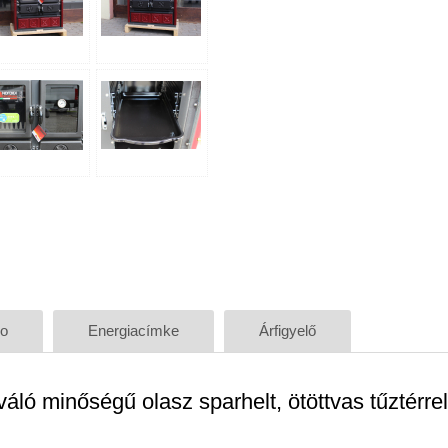
eo
Energiacímke
Árfigyelő
váló minőségű olasz sparhelt, ötöttvas tűztérrel