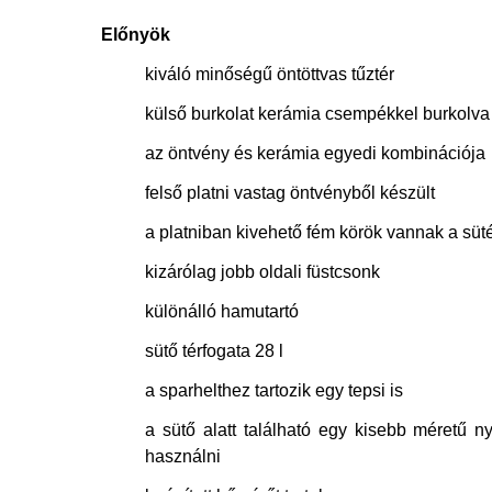
Előnyök
kiváló minőségű öntöttvas tűztér
külső burkolat kerámia csempékkel burkolva
az öntvény és kerámia egyedi kombinációja
felső platni vastag öntvényből készült
a platniban kivehető fém körök vannak a sü
kizárólag jobb oldali füstcsonk
különálló hamutartó
sütő térfogata 28 l
a sparhelthez tartozik egy tepsi is
a sütő alatt található egy kisebb méretű ny
használni