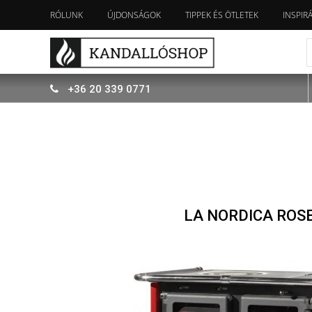
RÓLUNK
ÚJDONSÁGOK
TIPPEK ÉS ÖTLETEK
INSPIR
+36
20
339
0771
LA NORDICA ROS