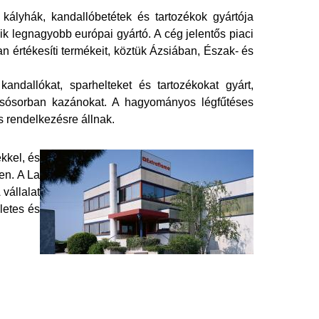
ályhák, kandallóbetétek és tartozékok gyártója
k legnagyobb európai gyártó. A cég jelentős piaci
n értékesíti termékeit, köztük Ázsiában, Észak- és
andallókat, sparhelteket és tartozékokat gyárt,
olsósorban kazánokat. A hagyományos légfűtéses
s rendelkezésre állnak.
ekkel, és
en. A La
vállalat
letes és