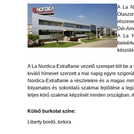
A La No
Olaszor
részese
Dél-Ame
A La No
beleért
készülé
A La Nordica-Extraflame vezető szerepet tölt be a 
kiváló hírnevet szerzett a mai napig egyre szig
Nordica-Extraflame a részletekre és a magas minő
folyamatos és sokoldalú szakmai fejlődése a leg
teljes körű szakmai képzését minden országban, és
Külső burkolat színe:
Liberty bordó, tortora