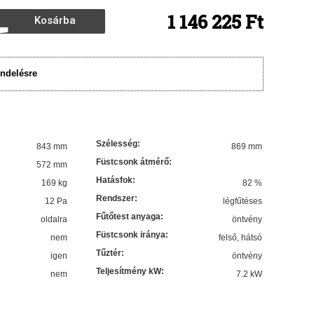
1 146 225 Ft
Kosárba
rakom
ndelésre
Szélesség
:
843 mm
869 mm
Füstcsonk átmérő
:
572 mm
Hatásfok
:
169 kg
82
%
Rendszer
:
12 Pa
légfűtéses
Fűtőtest anyaga
:
oldalra
öntvény
Füstcsonk iránya
:
nem
felső, hátsó
Tűztér
:
igen
öntvény
Teljesítmény kW
:
nem
7.2
kW