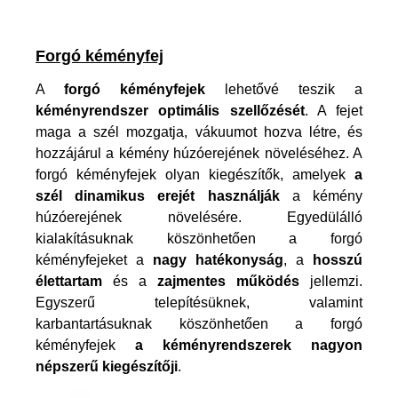
Forgó kéményfej
A
forgó kéményfejek
lehetővé teszik a
kéményrendszer optimális szellőzését
. A fejet
maga a szél mozgatja, vákuumot hozva létre, és
hozzájárul a kémény húzóerejének növeléséhez. A
forgó kéményfejek olyan kiegészítők, amelyek
a
szél dinamikus erejét használják
a kémény
húzóerejének növelésére. Egyedülálló
kialakításuknak köszönhetően a forgó
kéményfejeket a
nagy hatékonyság
, a
hosszú
élettartam
és a
zajmentes működés
jellemzi.
Egyszerű telepítésüknek, valamint
karbantartásuknak köszönhetően a forgó
kéményfejek
a kéményrendszerek nagyon
népszerű kiegészítőji
.