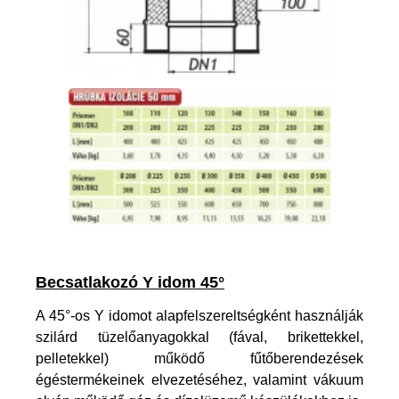
Becsatlakozó Y idom 45°
A 45°-os Y idomot alapfelszereltségként használják
szilárd tüzelőanyagokkal (fával, brikettekkel,
pelletekkel) működő fűtőberendezések
égéstermékeinek elvezetéséhez, valamint vákuum