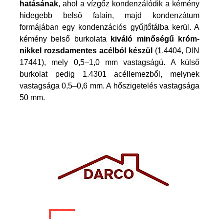
hatásának
, ahol a vízgőz kondenzálódik a kémény
hidegebb belső falain, majd kondenzátum
formájában egy kondenzációs gyűjtőtálba kerül. A
kémény belső burkolata
kiváló minőségű króm-
nikkel rozsdamentes acélból készül
(1.4404, DIN
17441), mely 0,5–1,0 mm vastagságú. A külső
burkolat pedig 1.4301 acéllemezből, melynek
vastagsága 0,5–0,6 mm. A hőszigetelés vastagsága
50 mm.