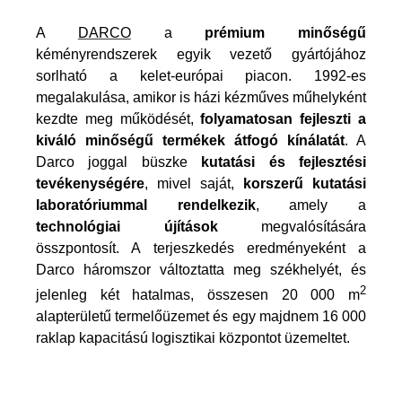
A
DARCO
a
prémium minőségű
kéményrendszerek egyik vezető gyártójához
sorlható a kelet-európai piacon. 1992-es
megalakulása, amikor is házi kézműves műhelyként
kezdte meg működését,
folyamatosan fejleszti a
kiváló minőségű termékek átfogó kínálatát
. A
Darco joggal büszke
kutatási és fejlesztési
tevékenységére
, mivel saját,
korszerű kutatási
laboratóriummal rendelkezik
, amely a
technológiai újítások
megvalósítására
összpontosít. A terjeszkedés eredményeként a
Darco háromszor változtatta meg székhelyét, és
2
jelenleg két hatalmas, összesen 20 000 m
alapterületű termelőüzemet és egy majdnem 16 000
raklap kapacitású logisztikai központot üzemeltet.