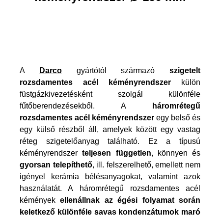
A
Darco
gyártótól származó
szigetelt
rozsdamentes acél kéményrendszer
külön
füstgázkivezetésként szolgál különféle
fűtőberendezésekből. A
háromrétegű
rozsdamentes acél kéményrendszer
egy belső és
egy külső részből áll, amelyek között egy vastag
réteg szigetelőanyag található. Ez a típusú
kéményrendszer
teljesen független
, könnyen és
gyorsan telepíthető
, ill. felszerelhető, emellett nem
igényel kerámia bélésanyagokat, valamint azok
használatát. A háromrétegű rozsdamentes acél
kémények
ellenállnak az égési folyamat során
keletkező különféle savas kondenzátumok maró