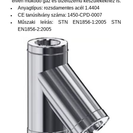
elvén működő gáz és dízelüzemű készülékekhez is.
Anyagtípus: rozsdamentes acél 1.4404
CE tanúsítvány száma: 1450-CPD-0007
Műszaki leírás: STN EN1856-1:2005 STN
EN1856-2:2005