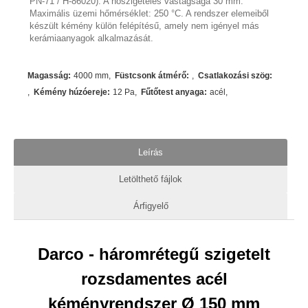
PN-71 / H-86020). A hőszigetelés vastagsága 30 mm.
Maximális üzemi hőmérséklet: 250 °C. A rendszer elemeiből
készült kémény külön felépítésű, amely nem igényel más
kerámiaanyagok alkalmazását.
Magasság
:
4000 mm
Füstcsonk átmérő
:
Csatlakozási szög
:
Kémény húzóereje
:
12 Pa
Fűtőtest anyaga
:
acél
Leírás
Letölthető fájlok
Árfigyelő
Darco - háromrétegű szigetelt
rozsdamentes acél
kéményrendszer Ø 150 mm