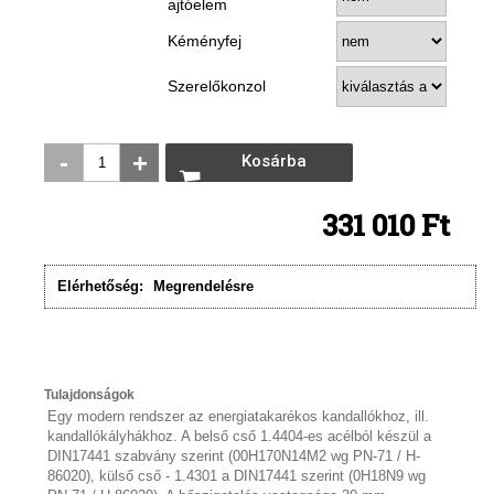
ajtóelem
Kéményfej
Szerelőkonzol
-
+
Kosárba
rakom
331 010 Ft
Elérhetőség:
Megrendelésre
Tulajdonságok
Egy modern rendszer az energiatakarékos kandallókhoz, ill.
kandallókályhákhoz. A belső cső 1.4404-es acélból készül a
DIN17441 szabvány szerint (00H170N14M2 wg PN-71 / H-
86020), külső cső - 1.4301 a DIN17441 szerint (0H18N9 wg