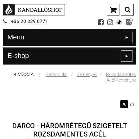
+36
20
339
0771
Menü
►
E-shop
►
VISSZA
⋮
/
/
Kezdőoldal
Kémények
Rozsdamentes
Acél Kémények
3/3
DARCO - HÁROMRÉTEGŰ SZIGETELT
ROZSDAMENTES ACÉL