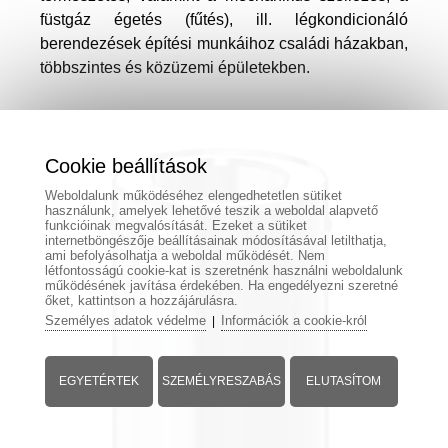
füstgáz égetés (fűtés), ill. légkondicionáló
berendezések építési munkáihoz családi házakban,
többszintes és közüzemi épületekben.
Cookie beállítások
Weboldalunk működéséhez elengedhetetlen sütiket
használunk, amelyek lehetővé teszik a weboldal alapvető
funkcióinak megvalósítását. Ezeket a sütiket
internetböngészője beállításainak módosításával letilthatja,
ami befolyásolhatja a weboldal működését. Nem
létfontosságú cookie-kat is szeretnénk használni weboldalunk
működésének javítása érdekében. Ha engedélyezni szeretné
őket, kattintson a hozzájárulásra.
Személyes adatok védelme
Információk a cookie-król
|
EGYETÉRTEK
SZEMÉLYRESZABÁS
ELUTASÍTOM