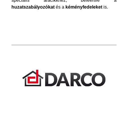
speciális arácikkhez, beleértve a
huzatszabályozókat
és a
kéményfedeleket
is.