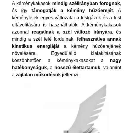
A kéménykakasok
mindig szélirányban forognak
,
és így
támogatják a kémény húzóerejét
. A
kéményfejek egyes változatai a füstgázok és a füst
eltávolítására is használhatók. A kéménykakasok
azonnal
reagálnak a szél változó irányára
, és
mindig a szél felé fordulnak,
felhasználva annak
kinetikus energiáját
a kémény húzóerejének
növelésére. Egyedülálló kialakításának
köszönhetően a kéménykakasokat a
nagy
hatékonyságuk
, a
hosszú élettartamuk
, valamint
a
zajtalan működésük
jellemzi.