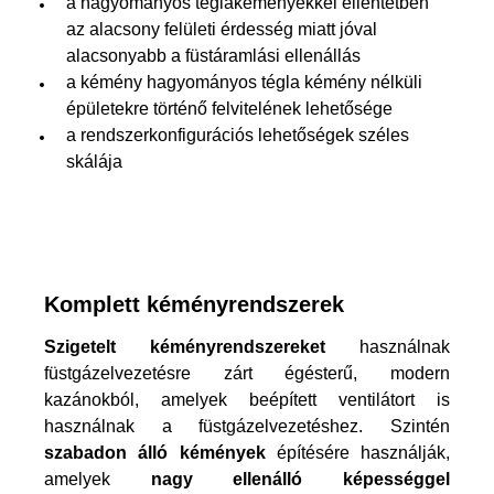
a hagyományos téglakéményekkel ellentétben
az alacsony felületi érdesség miatt jóval
alacsonyabb a füstáramlási ellenállás
a kémény hagyományos tégla kémény nélküli
épületekre történő felvitelének lehetősége
a rendszerkonfigurációs lehetőségek széles
skálája
Komplett kéményrendszerek
Szigetelt kéményrendszereket
használnak
füstgázelvezetésre zárt égésterű, modern
kazánokból, amelyek beépített ventilátort is
használnak a füstgázelvezetéshez. Szintén
szabadon álló kémények
építésére használják,
amelyek
nagy ellenálló képességgel