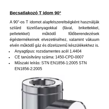
Becsatlakozó T idom 90°
A 90°-os T idomot alapfelszereltségként használják
szilárd tüzelőanyagokkal (fával, brikettekkel,
pelletekkel) működő fűtőberendezések
égéstermékeinek elvezetéséhez, valamint vákuum
elvén működő gáz és dízelüzemű készülékekhez is.
Anyagtípus: rozsdamentes acél 1.4404
CE tanúsítvány száma: 1450-CPD-0007
Műszaki leírás: STN EN1856-1:2005 STN
EN1856-2:2005