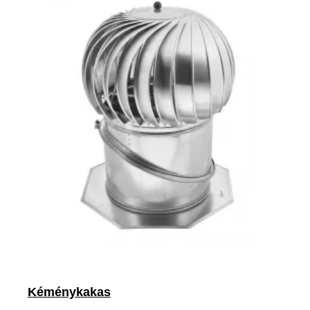
Kéménykakas