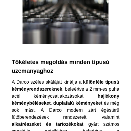
Tökéletes megoldás minden típusú
üzemanyaghoz
A Darco széles skáláját kínálja a
különféle típusú
kéményrendszereknek
, beleértve a 2 mm-es puha
acél kéménycsatlakozásokat,
hajlékony
kéménybéléseket
,
duplafalú kéményeket
és még
sok mást. A Darco modern zárt égéstérű
fűtőberendezések rendszereit, valamint
alkatrészeket és tartozékokat
gyárt számos