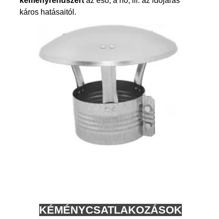
kéményrendszert
az eső, a hó, ill. az időjárás
káros hatásaitól.
KÉMÉNYCSATLAKOZÁSOK