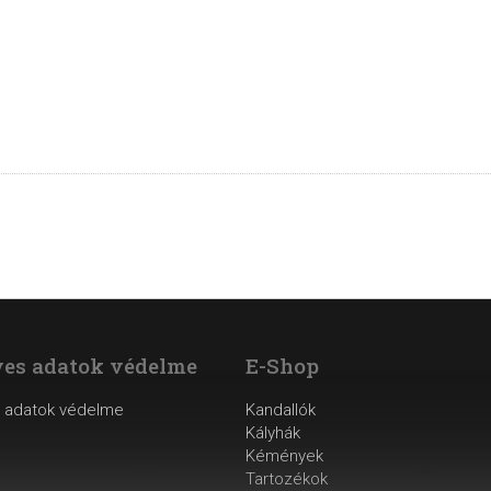
es adatok védelme
E-Shop
 adatok védelme
Kandallók
Kályhák
Kémények
Tartozékok