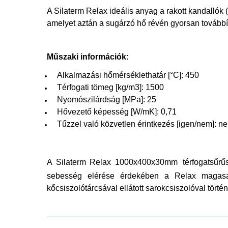
A Silaterm Relax ideális anyag a rakott kandallók
amelyet aztán a sugárzó hő révén gyorsan továbbíta
Műszaki információk:
Alkalmazási hőmérséklethatár [°C]: 450
Térfogati tömeg [kg/m3]: 1500
Nyomószilárdság [MPa]: 25
Hővezető képesség [W/mK]: 0,71
Tűzzel való közvetlen érintkezés [igen/nem]: n
A Silaterm Relax 1000x400x30mm
térfogatsűr
sebesség elérése érdekében a Relax magasan
kőcsiszolótárcsával ellátott sarokcsiszolóval tört