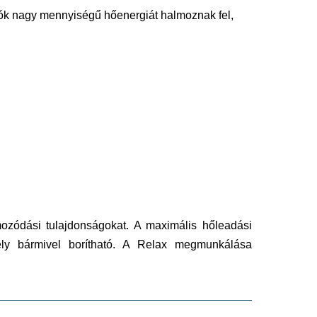
llók nagy mennyiségű hőenergiát halmoznak fel,
lmozódási tulajdonságokat. A maximális hőleadási
ly bármivel borítható. A Relax megmunkálása