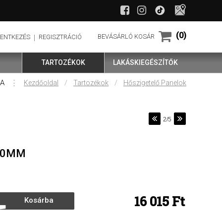
(0)
BEVÁSÁRLÓ KOSÁR
LENTKEZÉS
REGISZTRÁCIÓ
TARTOZÉKOK
LAKÁSKIEGÉSZÍTŐK
ZA
⋮
/
/
Kezdőoldal
Tartozékok
Hőszigetelő Panelok
2/5
30MM
16 015
Ft
Kosárba
rakom