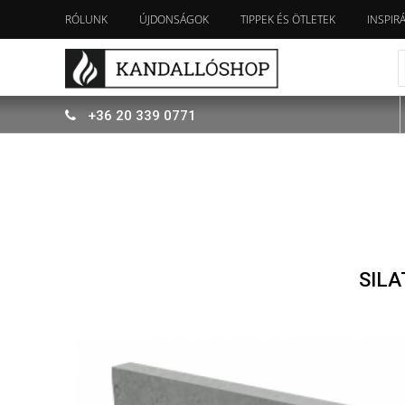
RÓLUNK
ÚJDONSÁGOK
TIPPEK ÉS ÖTLETEK
INSPIR
+36
20
339
0771
SIL