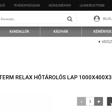
ÁCIÓ
TEVÉKENYSÉGEINK
KEDVEZMÉNYEK
LEGKERESETTEBB
BEJE
KANDALLÓK
KÁLYHÁK
KÉMÉNYEK
VISS
ATERM RELAX HŐTÁROLÓS LAP 1000X400X
-
+