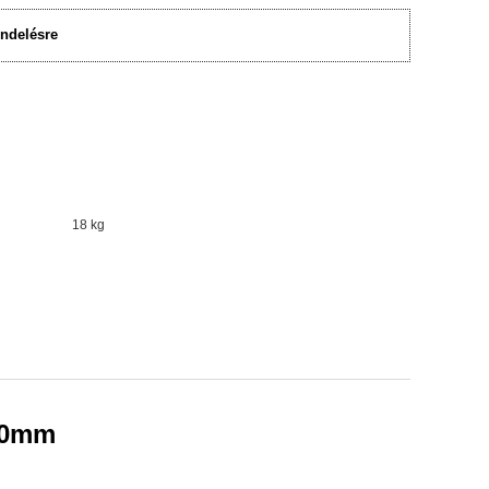
ndelésre
18 kg
x30mm