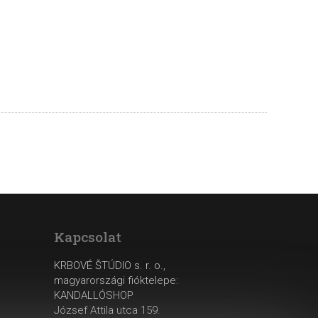
Kapcsolat
KRBOVÉ ŠTÚDIO s. r. o.,
magyarországi fióktelepe:
KANDALLÓSHOP
József Attila utca 159.