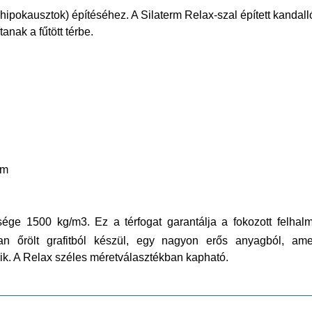
 (hipokausztok) építéséhez. A Silaterm Relax-szal épített kanda
nak a fűtött térbe.
em
űsége 1500 kg/m3. Ez a térfogat garantálja a fokozott felha
 őrölt grafitból készül, egy nagyon erős anyagból, ame
énik. A Relax széles méretválasztékban kapható.