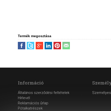
Termék megosztása
Információ
Személy
Általános szerződési feltételek
Személyes
Hírlevél
Reklamációs űrlap
Pótalkatrészek