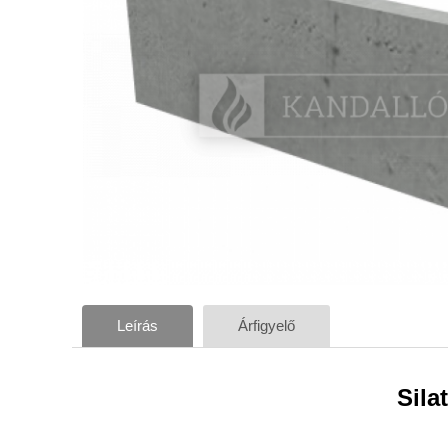
Leírás
Árfigyelő
Sila